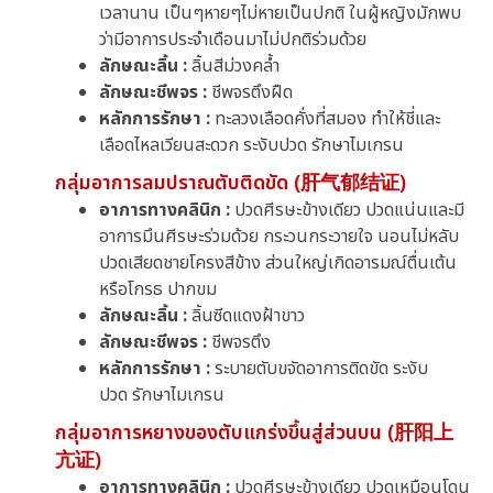
เวลานาน เป็นๆหายๆไม่หายเป็นปกติ ในผู้หญิงมักพบ
ว่ามีอาการประจำเดือนมาไม่ปกติร่วมด้วย
ลักษณะลิ้น :
ลิ้นสีม่วงคล้ำ
ลักษณะชีพจร :
ชีพจรตึงฝืด
หลักการรักษา :
ทะลวงเลือดคั่งที่สมอง ทำให้ชี่และ
เลือดไหลเวียนสะดวก ระงับปวด รักษาไมเกรน
กลุ่มอาการลมปราณตับติดขัด (肝气郁结证)
อาการทางคลินิก :
ปวดศีรษะข้างเดียว ปวดแน่นและมี
อาการมึนศีรษะร่วมด้วย กระวนกระวายใจ นอนไม่หลับ
ปวดเสียดชายโครงสีข้าง ส่วนใหญ่เกิดอารมณ์ตื่นเต้น
หรือโกรธ ปากขม
ลักษณะลิ้น :
ลิ้นซีดแดงฝ้าขาว
ลักษณะชีพจร :
ชีพจรตึง
หลักการรักษา :
ระบายตับขจัดอาการติดขัด ระงับ
ปวด รักษาไมเกรน
กลุ่มอาการหยางของตับแกร่งขึ้นสู่ส่วนบน (肝阳上
亢证)
อาการทางคลินิก :
ปวดศีรษะข้างเดียว ปวดเหมือนโดน