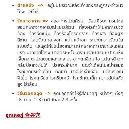
ตำแหน่ง =>
อยู่บนบริเวณหลังเท้าแอ่งกระดูกระหว่างนิ้ว
โป้งและนิ้วชี้
รักษาอาการ =>
ลดอาการปวดศีรษะ เวียนศีรษะ กรดไหล
ย้อนที่เกิดจากอารมณ์แปรปรวน ที่ส่งผลทำให้มีอาการปวด
ท้อง ท้องอืดแน่น ท้องร้องโครกคราก ท้องเสีย ท้องผูก
ดีซ่าน แสบร้อนกลางอก แน่นหน้าอก ระบายความร้อนใน
ระบบตับ และจุดไท่ชงนี้ยังสามารถรักษาอาการขาชาและอ่อน
แรง ปวดชายโครง ปวดศีรษะ ไมเกรน เวียนศีรษะ ปากแห้ง
เจ็บคอ ตาปวดบวมและแดง ประสาทตาเสื่อม ไอ แน่นหน้าอก
กลั้นปัสสาวะไม่ได้ ปัสสาวะลำบาก ประจำเดือนไม่สม่ำเสมอ
โรคขาดประจำเดือน ตกขาว ปวดประจำเดือน ปวดบริเวณ
ฝีเย็บ โรคเครียด โรคซึมเศร้า โรคชักในเด็ก ความดันโลหิต
สูง ไส้เลื่อน
วิธีนวดกดจุด =>
กดนวดคลึงให้รู้สึกปวดๆ หน่วงๆ ตึงๆ
ประมาณ 2-3 นาที วันละ 2-3 ครั้ง
จุดเหอกู่ 合谷穴