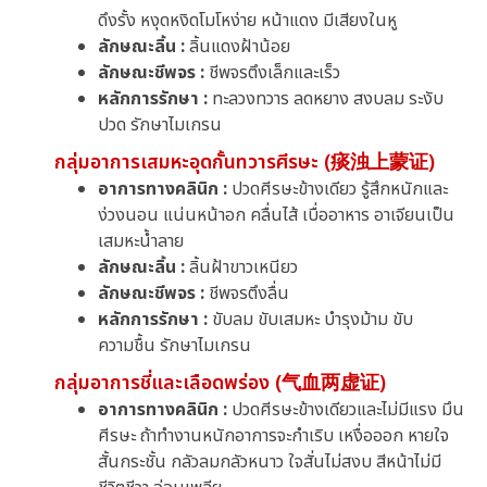
ดึงรั้ง หงุดหงิดโมโหง่าย หน้าแดง มีเสียงในหู
ลักษณะลิ้น :
ลิ้นแดงฝ้าน้อย
ลักษณะชีพจร :
ชีพจรตึงเล็กและเร็ว
หลักการรักษา :
ทะลวงทวาร ลดหยาง สงบลม ระงับ
ปวด รักษาไมเกรน
กลุ่มอาการเสมหะอุดกั้นทวารศีรษะ (痰浊上蒙证)
อาการทางคลินิก :
ปวดศีรษะข้างเดียว รู้สึกหนักและ
ง่วงนอน แน่นหน้าอก คลื่นไส้ เบื่ออาหาร อาเจียนเป็น
เสมหะน้ำลาย
ลักษณะลิ้น :
ลิ้นฝ้าขาวเหนียว
ลักษณะชีพจร :
ชีพจรตึงลื่น
หลักการรักษา :
ขับลม ขับเสมหะ บำรุงม้าม ขับ
ความชื้น รักษาไมเกรน
กลุ่มอาการชี่และเลือดพร่อง (气血两虚证)
อาการทางคลินิก :
ปวดศีรษะข้างเดียวและไม่มีแรง มึน
ศีรษะ ถ้าทำงานหนักอาการจะกำเริบ เหงื่อออก หายใจ
สั้นกระชั้น กลัวลมกลัวหนาว ใจสั่นไม่สงบ สีหน้าไม่มี