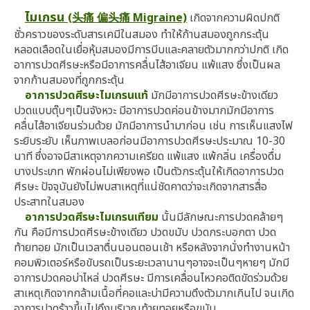
ไมเกรน
(头痛 偏头痛 Migraine)
เกิดจากความผิดปกติ
ชั่วคราวของระดับสารเคมีในสมอง ทำให้ก้านสมองถูกกระตุ้น
หลอดเลือดในเยื่อหุ้มสมองมีการบีบและคลายตัวมากกว่าปกติ เกิด
อาการปวดศีรษะหรือมีอาการคลื่นไส้อาเจียน แพ้แสง ซึ่งเป็นผล
จากก้านสมองที่ถูกกระตุ้น
อาการปวดศีรษะไมเกรนแท้
มักมีอาการปวดศีรษะข้างเดียว
ปวดแบบตุ๊บๆเป็นจังหวะ มีอาการปวดค่อนข้างมากมักมีอาการ
คลื่นไส้อาเจียนร่วมด้วย มักมีอาการนำมาก่อน เช่น การเห็นแสงไฟ
ระยิบระยับ เห็นภาพเบลอก่อนมีอาการปวดศีรษะประมาณ 10-30
นาที ซึ่งอาจมีสาเหตุจากความเครียด แพ้แสง แพ้กลิ่น เครื่องดื่ม
บางประเภท พักผ่อนไม่เพียงพอ เป็นตัวกระตุ้นให้เกิดอาการปวด
ศีรษะ ปัจจุบันยังไม่พบสาเหตุที่แน่ชัดคาดว่าจะเกิดจากสารสื่อ
ประสาทในสมอง
อาการปวดศีรษะไมเกรนเทียม
นั้นมีลักษณะการปวดคล้ายๆ
กัน คือมีการปวดศีรษะข้างเดียว ปวดขมับ ปวดกระบอกตา ปวด
ท้ายทอย มักเป็นเวลาตื่นนอนตอนเช้า หรือหลังจากนั่งทำงานหน้า
คอมพิวเตอร์หรือขับรถเป็นระยะเวลานานๆอาจจะเป็นๆหายๆ มักมี
อาการปวดคอบ่า
ไหล่
ปวดศีรษะ มีการเคลื่อนไหวคอติดขัดร่วมด้วย
สาเหตุเกิดจากกล้ามเนื้อที่คอและบ่ามีความตึงตัวมากเกินไป จนเกิด
อาการปวดร้าวขึ้นไปถึงบริเวณท้ายทอยหรือขมับ