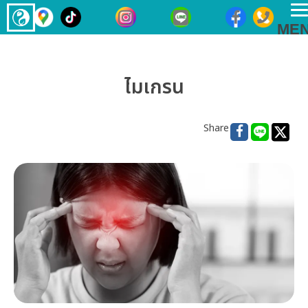
T
ME
n
ไมเกรน
Share