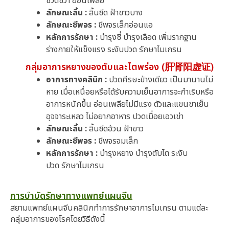
ชีวิตชีวา อ่อนเพลีย
ลักษณะลิ้น :
ลิ้นซีด ฝ้าขาวบาง
ลักษณะชีพจร :
ชีพจรเล็กอ่อนแอ
หลักการรักษา :
บำรุงชี่ บำรุงเลือด เพิ่มรากฐาน
ร่างกายให้แข็งแรง ระงับปวด รักษาไมเกรน
กลุ่มอาการหยางของตับและไตพร่อง (肝肾阳虚证)
อาการทางคลินิก :
ปวดศีรษะข้างเดียว เป็นมานานไม่
หาย เมื่อเหนื่อยหรือได้รับความเย็นอาการจะกำเริบหรือ
อาการหนักขึ้น อ่อนเพลียไม่มีแรง ตัวและแขนขาเย็น
อุจจาระเหลว ไม่อยากอาหาร ปวดเมื่อยเอวเข่า
ลักษณะลิ้น :
ลิ้นซีดอ้วน ฝ้าขาว
ลักษณะชีพจร :
ชีพจรจมเล็ก
หลักการรักษา :
บำรุงหยาง บำรุงตับไต ระงับ
ปวด รักษาไมเกรน
การบำบัดรักษาทางแพทย์แผนจีน
สยามแพทย์แผนจีนคลินิกทำการรักษาอาการไมเกรน ตามแต่ละ
กลุ่มอาการของโรคโดยวิธีดังนี้