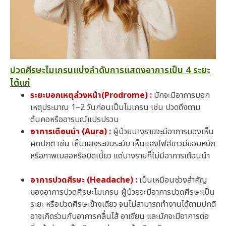
ปวดศีรษะไมเกรนแบ่งลำดับการแสดงอาการเป็น 4 ระยะ
ได้แก่
ระยะบอกเหตุล่วงหน้า
(Prodrome) :
มักจะมีอาการบอก
เหตุประมาณ 1–2 วันก่อนเป็นไมเกรน เช่น ปวดตึงตาม
ต้นคอหรืออารมณ์แปรปรวน
อาการเตือนนำ (Aura)
:
ผู้ป่วยบางรายจะมีอาการมองเห็น
ผิดปกติ เช่น เห็นแสงระยิบระยับ เห็นแสงไฟสีขาวมีขอบหยัก
หรือภาพเบลอหรือบิดเบี้ยว แต่บางรายก็ไม่มีอาการเตือนนำ
อาการปวดศีรษะ (Headache) :
เป็นเหมือนช่วงสำคัญ
ของอาการปวดศีรษะไมเกรน ผู้ป่วยจะมีอาการปวดศีรษะเป็น
ระยะ หรือปวดศีรษะข้างเดียว จนไม่สามารถทำงานได้ตามปกติ
อาจเกิดร่วมกับอาการคลื่นไส้ อาเจียน และมักจะมีอาการต่อ