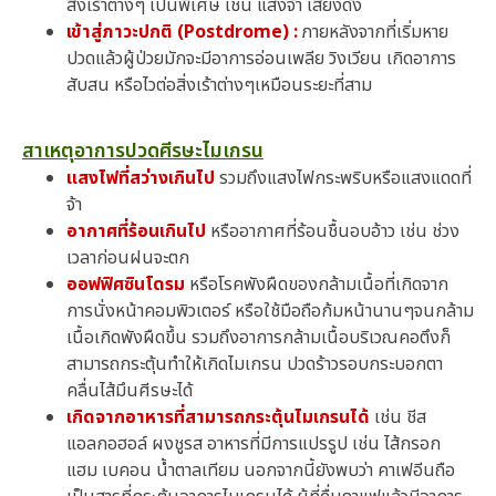
สิ่งเร้าต่างๆ เป็นพิเศษ เช่น แสงจ้า เสียงดัง
เข้าสู่ภาวะปกติ (Postdrome) :
ภายหลังจากที่เริ่มหาย
ปวดแล้วผู้ป่วยมักจะมีอาการอ่อนเพลีย วิงเวียน เกิดอาการ
สับสน หรือไวต่อสิ่งเร้าต่างๆเหมือนระยะที่สาม
สาเหตุอาการปวดศีรษะไมเกรน
แสงไฟที่สว่างเกินไป
รวมถึงแสงไฟกระพริบหรือแสงแดดที่
จ้า
อากาศที่ร้อนเกินไป
หรืออากาศที่ร้อนชื้นอบอ้าว เช่น ช่วง
เวลาก่อนฝนจะตก
ออฟฟิศซินโดรม
หรือโรคพังผืดของกล้ามเนื้อที่เกิดจาก
การนั่งหน้าคอมพิวเตอร์ หรือใช้มือถือก้มหน้านานๆจนกล้าม
เนื้อเกิดพังผืดขึ้น รวมถึงอาการกล้ามเนื้อบริเวณคอตึงก็
สามารถกระตุ้นทำให้เกิดไมเกรน ปวดร้าวรอบกระบอกตา
คลื่นไส้มึนศีรษะได้
เกิดจากอาหารที่สามารถกระตุ้นไมเกรนได้
เช่น ชีส
แอลกอฮอล์ ผงชูรส อาหารที่มีการแปรรูป เช่น ไส้กรอก
แฮม เบคอน น้ำตาลเทียม นอกจากนี้ยังพบว่า คาเฟอีนถือ