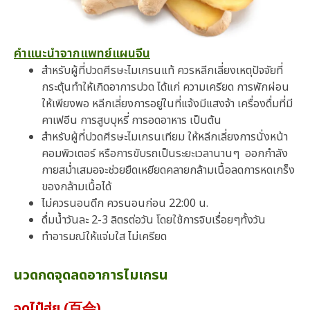
คำแนะนำจากแพทย์แผนจีน
สำหรับผู้ที่ปวดศีรษะไมเกรนแท้ ควรหลีกเลี่ยงเหตุปัจจัยที่
กระตุ้นทำให้เกิดอาการปวด ได้แก่ ความเครียด การพักผ่อน
ให้เพียงพอ หลีกเลี่ยงการอยู่ในที่แจ้งมีแสงจ้า เครื่องดื่มที่มี
คาเฟอีน การสูบบุหรี่ การอดอาหาร เป็นต้น
สำหรับผู้ที่ปวดศีรษะไมเกรนเทียม ให้หลีกเลี่ยงการนั่งหน้า
คอมพิวเตอร์ หรือการขับรถเป็นระยะเวลานานๆ ออกกำลัง
กายสม่ำเสมอจะช่วยยืดเหยียดคลายกล้ามเนื้อลดการหดเกร็ง
ของกล้ามเนื้อได้
ไม่ควรนอนดึก ควรนอนก่อน 22:00 น.
ดื่มน้ำวันละ 2-3 ลิตรต่อวัน โดยใช้การจิบเรื่อยๆทั้งวัน
ทำอารมณ์ให้แจ่มใส ไม่เครียด
นวดกดจุดลดอาการไมเกรน
จุดไป๋ฮุ่ย (百会)