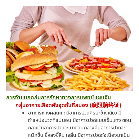
การจำแนกกลุ่มการรักษาทางการแพทย์แผนจีน
กลุ่มอาการเลือดคั่งอุดกั้นที่สมอง (瘀阻脑络证)
อาการทางคลินิก :
มีอาการปวดศีรษะข้างเดียว มี
ตำแหน่งปวดที่แน่นอน มีอาการปวดแบบเข็มแทง ตอน
กลางวันอาการปวดจะเบาตอนกลางคืนอาการปวดจะ
หนักขึ้น ขี้หลงขี้ลืม ใจสั่น มีอาการปวดต่อเนื่องมาเป็น