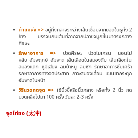
ตำแหน่ง =>
อยู่กึ่งกลางระหว่างเส้นเชื่อมจากยอดใบหูทั้ง 2
ข้าง บรรจบกับเส้นที่ลากจากปลายจมูกขึ้นมาตรงกลาง
ศีรษะ
รักษาอาการ =>
ปวดศีรษะ ปวดไมเกรน
นอนไม่
หลับ
อัมพฤกษ์ อัมพาต เส้นเลือดในสมองตีบ เส้นเลือดใน
สมองแตก หูมีเสียง ลมบ้าหมู ลมชัก รักษาอาการซึมเศร้า
รักษาอาการทางจิตประสาท ภาวะสมองเสื่อม แขนขากระตุก
อัมพาตใบหน้า
วิธีนวดกดจุด =>
ใช้นิ้วชี้หรือนิ้วกลาง หรือทั้ง 2 นิ้ว กด
นวดคลึงไปมา 100 ครั้ง วันละ 2-3 ครั้ง
จุดไท่ชง (太冲)