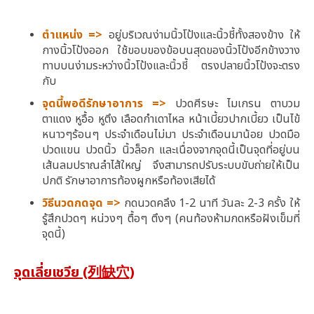
ตำแหน่ง =>
อยู่บริเวณง่ามนิ้วโป้งและนิ้วชี้ทั้งสองข้าง ให้
กางนิ้วโป้งออก ใช้ขอบของข้อบนสุดของนิ้วโป้งอีกข้างวาง
ทาบบนง่ามระหว่างนิ้วโป้งและนิ้วชี้ ตรงปลายนิ้วโป้งจะตรง
กับ
จุดนี้พอดีรักษาอาการ =>
ปวดศีรษะ ไมเกรน ตาบวม
ตาแดง หูอื้อ หูตึง เลือดกำเดาไหล หน้าเบี้ยวปากเบี้ยว เป็นไข้
หนาวๆร้อนๆ ประจำเดือนไม่มา ประจำเดือนมาน้อย ปวดมือ
ปวดแขน ปวดนิ้ว นิ้วล็อก และเนื่องจากจุดนี้เป็นจุดที่อยู่บน
เส้นลมปราณลำไส้ใหญ่ จึงสามารถปรับระบบขับถ่ายให้เป็น
ปกติ รักษาอาการท้องผูกหรือท้องเสียได้
วิธีนวดกดจุด =>
กดนวดคลึง 1-2 นาที วันละ 2-3 ครั้ง ให้
รู้สึกปวดๆ หน่วงๆ ตื้อๆ ตึงๆ (คนท้องห้ามกดหรือฝังเข็มที่
จุดนี้)
จุดเลี่ยเชวีย (列缺穴)