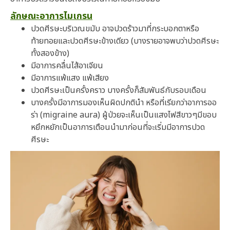
ลักษณะอาการไมเกรน
ปวดศีรษะบริเวณขมับ อาจปวดร้าวมาที่กระบอกตาหรือ
ท้ายทอยและปวดศีรษะข้างเดียว (บางรายอาจพบว่าปวดศีรษะ
ทั้งสองข้าง)
มีอาการคลื่นไส้อาเจียน
มีอาการแพ้แสง แพ้เสียง
ปวดศีรษะเป็นครั้งคราว บางครั้งก็สัมพันธ์กับรอบเดือน
บางครั้งมีอาการมองเห็นผิดปกตินำ หรือที่เรียกว่าอาการออ
ร่า (migraine aura) ผู้ป่วยจะเห็นเป็นแสงไฟสีขาวๆมีขอบ
หยึกหยักเป็นอาการเตือนนำมาก่อนที่จะเริ่มมีอาการปวด
ศีรษะ