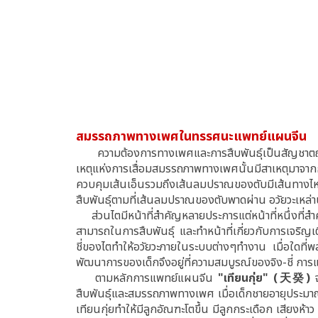
สมรรถภาพทางเพศในทรรศนะแพทย์แผนจีน
ความต้องการทางเพศและการสืบพันธุ์เป็นสัญชาตญาณ
เหตุแห่งการเสื่อมสมรรถภาพทางเพศนั้นมีสาเหตุมาจา
ควบคุมเส้นเอ็นรวมถึงเส้นลมปราณของตับมีเส้นทางไหล
สืบพันธุ์ตามที่เส้นลมปราณของตับพาดผ่าน อวัยวะเหล่
ส่วนไตมีหน้าที่สำคัญหลายประการแต่หน้าที่หนึ่งที่สำค
สามารถในการสืบพันธุ์ และทำหน้าที่เกี่ยวกับการเจริญ
ชี่ของไตทำให้อวัยวะภายในระบบต่างๆทำงาน เมื่อใดที
พัฒนาการของเด็กจึงอยู่ที่ความสมบูรณ์ของจิง-ชี่ ก
ตามหลักการแพทย์แผนจีน
"เทียนกุ่ย" (天癸)
สืบพันธุ์และสมรรถภาพทางเพศ เมื่อเด็กชายอายุประมาณ 
เทียนกุ่ยทำให้มีลูกอัณฑะโตขึ้น มีลูกกระเดือก เสียงห