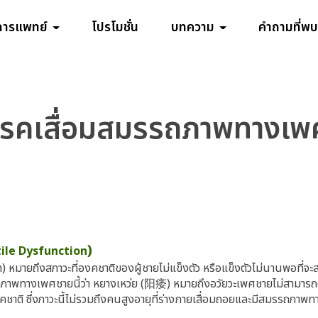
การแพทย์
โปรโมชั่น
บทความ
คำถามที่พบ
โรคเสื่อมสมรรถภาพทางเพ
)
tile Dysfunction
มายถึงสภาวะที่องคชาติของผู้ชายไม่แข็งตัว หรือแข็งตัวไม่นานพอที่จะ
ทางเพศชายนี้ว่า หยางเหว่ย (阳痿) หมายถึงอวัยวะเพศชายไม่สามารถตั้งตร
ชาติ ซึ่งภาวะนี้ไม่รวมถึงคนสูงอายุที่ร่างกายเสื่อมถอยและมีสมรรถภา