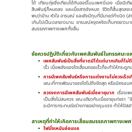
ได้ เทียนกุ่ยจึงเทียบได้กับฮอร์โมนเพศนี่เอง เมื่อม
สืบพันธุ์ก็หมดลง และเมื่อสารจิงหมด ชีวิตก็สิ้นสุดล
พบว่าม้าม หัวใจ อารมณ์ และยังมีทุนที่มีมาแต่กำเนิด (
เกินไปเป็นเวลายาวนาน อารมณ์หงุดหงิดเก็บกดยาวนาน ท
สมรรถภาพทางเพศทั้งสิ้น
ข้อควรปฏิบัติเกี่ยวกับเพศสัมพันธ์ในทรรศนะแ
เพศสัมพันธ์เป็นสิ่งที่ขาดมิได้แต่มากเกินก็ไม่
เร็ว เมื่อพลังของไตเสื่อมถอยเร็วก็จะทำให้กระดูก
การมีเพศสัมพันธ์หรือการแต่งงานไม่ควรเร็วเ
ขณะที่การพัฒนาของไตไม่ถึงขีดสุด หรือมีครอบครัว
ควรงดการมีเพศสัมพันธ์เมื่ออายุมาก
เรื่องเพ
เป็นสิ่งไม่สมควร ขณะเดียวกันเมื่ออายุแก่ชรา
จะมีการกระทบต่อร่างกายอย่างรุนแรง ทำให้ปัส
สาเหตุที่ทำให้เกิดการเสื่อมสมรรถภาพทางเ
ไฟมิ่งเหมินอ่อนแอ