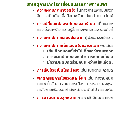
สาเหตุการเกิดโรคเสื่อมสมรรถภาพทางเพศ
ความผิดปกติทางจิตใจ
ในทางการแพทย์มองว่าอ
จิตเวช เป็นต้น เมื่อมีสภาพจิตใจดังกล่าวนานวั
การเปลี่ยนแปลงระดับของฮอร์โมน
เนื่องจาก
แรง อ่อนเพลีย ความรู้สึกทางเพศลดลง รวมถึง
ความผิดปกติที่ระบบประสาท
ผู้ป่วยอาจจะมีควา
ความผิดปกติที่เส้นเลือดในอวัยวะเพศ
พบได้ปร
เส้นเลือดแดงที่เข้าไปเลี้ยงอวัยวะเพศอ
ความผิดปกติของกลไกการกดทับเส้นเ
มีความผิดปกติร่วมกันระหว่างเส้นเลือ
การเจ็บป่วยเป็นโรคเรื้อรัง
เช่น เบาหวาน ความดั
พฤติกรรมการใช้ชีวิตและอื่นๆ
เช่น ทำงานหนัก 
กาแฟ น้ำอัดลม อาหารกระป๋อง อาหารขยะ ผงชูรส
กำลังกายหรือออกกำลังหนักจนเกินไป กรรมพันธุ
การผ่าตัดต่อมลูกหมาก
การผ่าตัดมีผลกระทบกร