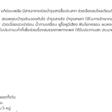
้อ่อนเพลีย มีสารอาหารช่วยบำรุงสารสื่อประสาท ช่วยเลือดลมไหลเวียนดี
สรรพคุณบำรุงอินของตับไต บำรุงสารจิง บำรุงสายตา ใช้ในการรักษากลุ
ปวดเมื่อยเอวเข่าอ่อน น้ำกามเคลื่อน หูอื้อหูมีเสียง ฟันโยกคลอน ผม
ับประทานเก๋ากี้เพื่อช่วยเรื่องสมรรถภาพทางเพศ ให้รับประทานสด ประม
ลอดทั้งวัน
น.
5 หมู่