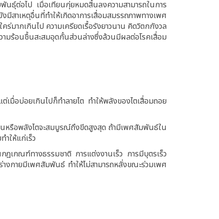
บพันธุ์ต่อไป เมื่อเทียนกุ่ยหมดสิ้นลงความสามารถในการ
ังมีสาเหตุอื่นที่ทำให้เกิดอาการเสื่อมสมรรถภาพทางเพศ
ามใคร่มากเกินไป ความเครียดเรื้อรังยาวนาน คิดวิตกกังวล
้อนชื้นสะสมอุดกั้นส่วนล่างซึ่งล้วนมีผลต่อโรคเสื่อม
แต่เมื่อบ่อยเกินไปก็ทำลายไต ทำให้พลังของไตเสื่อมถอย
หรือพลังไตจะสมบูรณ์ถึงขีดสูงสุด ถ้ามีเพศสัมพันธ์ใน
ทำให้แก่เร็ว
็นกฎเกณฑ์ทางธรรมชาติ การแต่งงานเร็ว การมีบุตรเร็ว
่างกายมีเพศสัมพันธ์ ทำให้ไม่สามารถหลั่งขณะร่วมเพศ