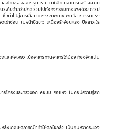
ของไตพร่องอย่างรุนแรง ทำให้ไตไม่สามารถสร้างความ
ู่ในระดับต่ำกว่าปกติ รวมไปถึงกิจกรรมทางเพศด้วย การมี
ไต ซึ่งนำไปสู่การเสื่อมสมรรถภาพทางเพศมีอาการรุนแรง
เอวเข่าอ่อน ใบหน้าซีดขาว เหนื่อยล้าอ่อนแรง ปัสสาวะใส
ืองและห่อเหี่ยว เบื่ออาหารทานอาหารได้น้อย ท้องอืดแน่น
งชายโครงและทรวงอก คอขม คอแห้ง ในคอมีความรู้สึก
ยหลังเกิดเหตุการณ์ที่ทำให้ตกใจกลัว เป็นคนหวาดระแวง