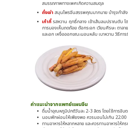
สมรรถภาพทางเพศเกิดความสมดุล
ถั่งเช่า
สมุนไพรจีนสรรพคุณมากมาย บำรุงกำลัง แก
เก๋ากี้
รสหวาน ฤทธิ์กลาง เข้าเส้นลมปราณตับ ไต 
การมองเห็นถดถ้อย ต้อกระจก เวียนศีรษะ ตาลาย 
และอก เหงื่อออกขณะนอนหลับ เบาหวาน วิธีการร
คำแนะนำจากแพทย์แผนจีน
ดื่มน้ำอุณหภูมิปกติวันละ 2-3 ลิตร โดยใช้การจิบต
นอนพักผ่อนให้เพียงพอ ควรนอนไม่เกิน 22.00 
ทานอาหารให้หลากหลาย และควรทานอาหารให้ครบ 