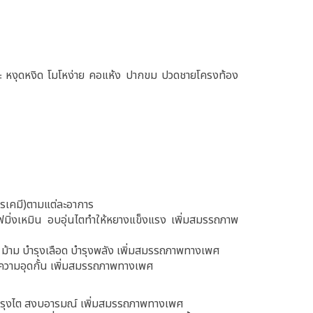
าวะ หงุดหงิด โมโหง่าย คอแห้ง ปากขม ปวดชายโครงท้อง
ารเคมี)ตามแต่ละอาการ
ฟมิ่งเหมิน อบอุ่นไตทำให้หยางแข็งแรง เพิ่มสมรรถภาพ
 ม้าม บำรุงเลือด บำรุงพลัง เพิ่มสมรรถภาพทางเพศ
ความอุดกั้น เพิ่มสมรรถภาพทางเพศ
ำรุงไต สงบอารมณ์ เพิ่มสมรรถภาพทางเพศ