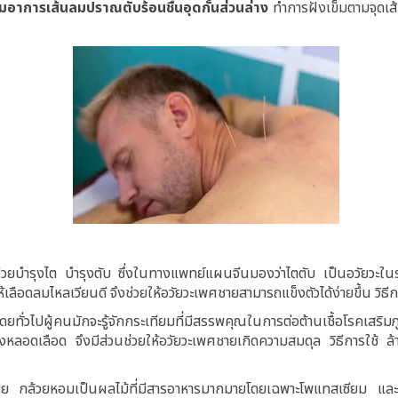
าการเส้นลมปราณตับร้อนชื้นอุดกั้นส่วนล่าง
ทำการฝังเข็มตามจุดเส
บำรุงไต บำรุงตับ ซึ่งในทางแพทย์แผนจีนมองว่าไตตับ เป็นอวัยวะในร่
อดลมไหลเวียนดี จึงช่วยให้อวัยวะเพศชายสามารถแข็งตัวได้ง่ายขึ้น วิธีก
ทั่วไปผู้คนมักจะรู้จักกระเทียมที่มีสรรพคุณในการต่อต้านเชื้อโรคเสริม
ังหลอดเลือด จึงมีส่วนช่วยให้อวัยวะเพศชายเกิดความสมดุล วิธีการใช้
 กล้วยหอมเป็นผลไม้ที่มีสารอาหารมากมายโดยเฉพาะโพแทสเซียม และวิต