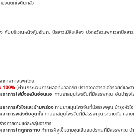
ร้ายจนตกใจตื่นกลัว
รง คันบริเวณหนังหุ้มอัณฑะ ปัสสาวะมีสีเหลือง ปวดอวัยวะเพศเวลาปัสส
มรรถภาพทางเพศโดย
ีน 100%
(ผ่านกระบวนการผลิตที่ปลอดภัย ปราศจากสารสเตียรอยด์และส
อาการไฟมิ่งเหมินอ่อนแอ
ทานยาสมุนไพรจีนที่มีสรรพคุณ อุ่นบำรุงไ
มอาการหัวใจและม้ามพร่อง
ทานยาสมุนไพรจีนที่มีสรรพคุณ บำรุงหัวใจ
อาการพลังตับอุดกั้น
ทานยาสมุนไพรจีนที่มีสรรพคุณ ระบายตับ คลาย
ร่างกายตามแต่ละกลุ่มอาการ
่มอาการไตถูกกระทบ
ทำการฝังเข็มตามจุดเส้นลมปราณที่มีสรรพคุณ บ