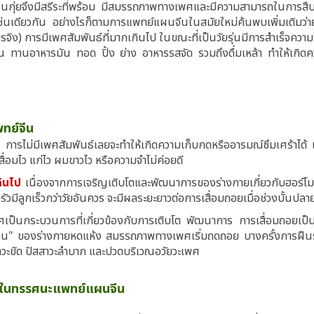
ีเทียนกุ่ยจึงมีสรีระที่พร้อม มีสมรรถภาพทางเพศและมีความสามารถในการสื
งเช่นเดียวกัน อย่างไรก็ตามการแพทย์แผนจีนในสมัยใหม่ค้นพบเพิ่มเติมว่าย
สารจิง) การมีเพศสัมพันธ์ที่มากเกินไป ในขณะที่เป็นวัยรุ่นมีการสำเร็จคว
านอาหารมัน ทอด ปิ้ง ย่าง อาหารรสจัด รวมถึงดื่มเหล้า ทำให้เกิดความร
พทย์จีน
ดี
การไม่มีเพศสัมพันธ์เลยจะทำให้เกิดความเก็บกดหรืออารมณ์ซึมเศร้าได้ 
เสื่อมไว แก่ไว ผมขาวไว หรือความจำไม่ค่อยดี
กินไป
เนื่องจากการเจริญเติบโตและพัฒนาการของร่างกายเกี่ยวกับฮอร์โมน
มีลูกเร็วกว่าวัยอันควร จะมีผลระยะยาวต่อการเสื่อมถอยเมื่อช่วงบั้นปลาย
ศเป็นกระบวนการที่เกี่ยวข้องกับการเติบโต พัฒนาการ การเสื่อมถอยเป
 "อิน" ของร่างกายหดแห้ง สมรรถภาพทางเพศเริ่มถดถอย บางครั้งการฝืนร
สาวะขัด ปัสสาวะลำบาก และปวดบริเวณอวัยวะเพศ
พศในทรรศนะแพทย์แผนจีน