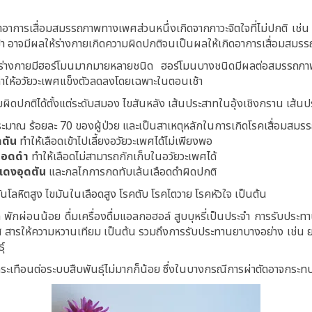
าการเสื่อมสมรรถภาพทางเพศส่วนหนึ่งเกิดจากภาวะจิตใจที่ไม่ปกติ เช่น
นเข้า อาจมีผลให้ร่างกายเกิดความผิดปกติจนเป็นผลให้เกิดอาการเสื่อมสม
ร่างกายมีฮอร์โมนมากมายหลายชนิด ฮอร์โมนบางชนิดมีผลต่อสมรรถภาพท
ทำให้อวัยวะเพศแข็งตัวลดลงโดยเฉพาะในตอนเช้า
มผิดปกติได้ตั้งแต่ระดับสมอง ไขสันหลัง เส้นประสาทในอุ้งเชิงกราน เส้น
ะมาณ ร้อยละ 70 ของผู้ป่วย และเป็นสาเหตุหลักในการเกิดโรคเสื่อมสมรร
ุดตัน
ทำให้เลือดเข้าไปเลี้ยงอวัยวะเพศได้ไม่เพียงพอ
ลือดดำ
ทำให้เลือดไม่สามารถกักเก็บในอวัยวะเพศได้
ดแดงอุดตัน
และกลไกการกดทับเล้นเลือดดำผิดปกติ
นโลหิตสูง ไขมันในเลือดสูง โรคตับ โรคไตวาย โรคหัวใจ เป็นต้น
พักผ่อนน้อย ดื่มเครื่องดื่มแอลกอฮอล์ สูบบุหรี่เป็นประจำ การรับประ
 สารให้ความหวานเทียม เป็นต้น รวมถึงการรับประทานยาบางอย่าง เช่น 
์
ะเทือนต่อระบบสืบพันธุ์ไม่มากก็น้อย ซึ่งในบางกรณีการผ่าตัดอาจกร