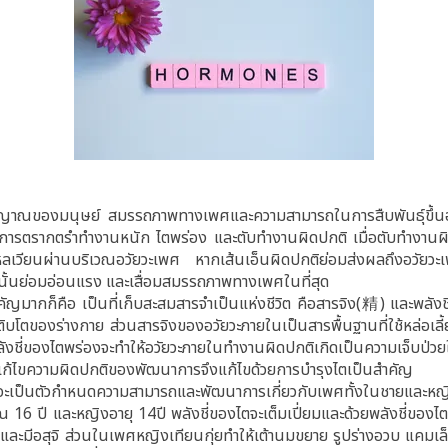
ของมนุษย์ สมรรถภาพทางเพศและความสามารถในการสืบพันธุ์ขึ้นอยู่
กการตรากตรำทำงานหนัก ไตพร่อง และตับทำงานผิดปกติ เมื่อตับทำงาน
เวียนผ่านบริเวณอวัยวะเพศ หากเส้นเอ็นผิดปกติย่อมส่งผลถึงอวัยวะเพ
านั้นย่อมอ่อนแรง และเสื่อมสมรรถภาพทางเพศในที่สุด
ัญมากก็คือ เป็นที่เก็บสะสมสารจำเป็นแห่งชีวิต คือสารจิง(精) และพลังชี่
เติบโตของร่างกาย ส่วนสารจิงของอวัยวะภายในเป็นสารพื้นฐานที่ใช้หล่อเ
่พลังชี่ของไตพร่องจะทำให้อวัยวะภายในทำงานผิดปกติเกิดเป็นความเจ็บ
ารแก้ไขความผิดปกติของพัฒนาการจึงแก้ไขด้วยการบำรุงไตเป็นสำคัญ
จะเป็นตัวกำหนดความสามารถและพัฒนาการเกี่ยวกับเพศทั้งในชายและหญิง
16 ปี และหญิงอายุ 14ปี พลังชี่ของไตจะเต็มเปี่ยมและด้วยพลังชี่ของไตท
้าว และมีอสุจิ ส่วนในเพศหญิงเทียนกุ่ยทำให้เต้านมขยาย รูปร่างอวบ แคม