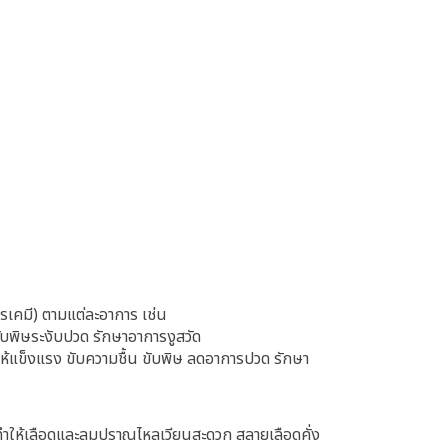
เคมี) ตามแต่ละอาการ เช่น
บพิษระงับปวด รักษาอาการงูสวัด
ห้แข็งแรง ขับความชื้น ขับพิษ ลดอาการปวด รักษา
ำให้เลือดและลมปราณไหลเวียนสะดวก สลายเลือดคั่ง