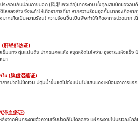
 ถ้าประกอบกับมีลมภายนอก (风邪เฟิงเสีย)มากระทบ ซึ่งคุณสมบัติของลมคือ
ไหลลงล่าง จึงจะทำให้เกิดอาการที่ขา หากความร้อนอุดกั้นมากจะเกิดอาการท
งจึงมากเกิดเป็นความร้อน) ความร้อนชื้นเป็นพิษทำให้เกิดอาการปวดมาก เนื
าณตับ (肝经郁热证)
มแทง ตุ่มแน่นตึง ปากขมคอแห้ง หงุดหงิดโมโหง่าย อุจจาระแห้งแข็ง ป
องหนา
ยู่ภายใน (脾虚湿蕴证)
าการปวดไม่ชัดเจน มีตุ่มน้ำขึ้นแต่ไม่ตึงแน่นไม่แสบแดงเหมือนอาการแรก
่ง (气滞血瘀证)
ลังจากผื่นกระจายตัวความเจ็บปวดก็ไม่ได้ลดลง แผ่กระจายไปบริเวณใกล้เค