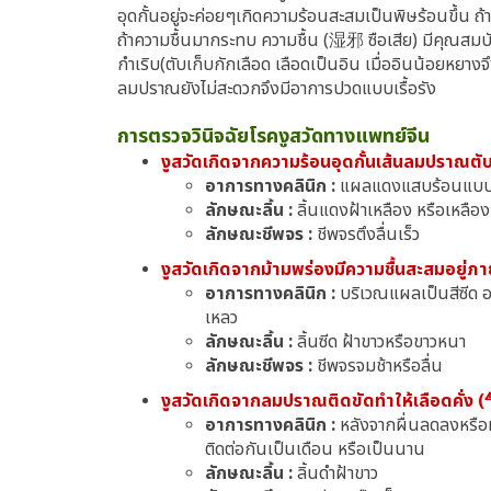
อุดกั้นอยู่จะค่อยๆเกิดความร้อนสะสมเป็นพิษร้อนขึ้น
ถ้าความชื้นมากระทบ ความชื้น (湿邪 ซือเสีย) มีคุณสมบัติ
กำเริบ(ตับเก็บกักเลือด เลือดเป็นอิน เมื่ออินน้อยหยา
ลมปราณยังไม่สะดวกจึงมีอาการปวดแบบเรื้อรัง
การตรวจวินิจฉัยโรคงูสวัดทางแพทย์จีน
งูสวัดเกิดจากความร้อนอุดกั้นเส้นลมปร
อาการทางคลินิก :
แผลแดงแสบร้อนแบบเข็
ลักษณะลิ้น :
ลิ้นแดงฝ้าเหลือง หรือเหลื
ลักษณะชีพจร :
ชีพจรตึงลื่นเร็ว
งูสวัดเกิดจากม้ามพร่องมีความชื้นสะสมอ
อาการทางคลินิก :
บริเวณแผลเป็นสีซีด อ
เหลว
ลักษณะลิ้น :
ลิ้นซีด ฝ้าขาวหรือขาวหนา
ลักษณะชีพจร :
ชีพจรจมช้าหรือลื่น
งูสวัดเกิดจากลมปราณติดขัดทำให้เลือดคั
อาการทางคลินิก :
หลังจากผื่นลดลงหรือห
ติดต่อกันเป็นเดือน หรือเป็นนาน
ลักษณะลิ้น :
ลิ้นดำฝ้าขาว