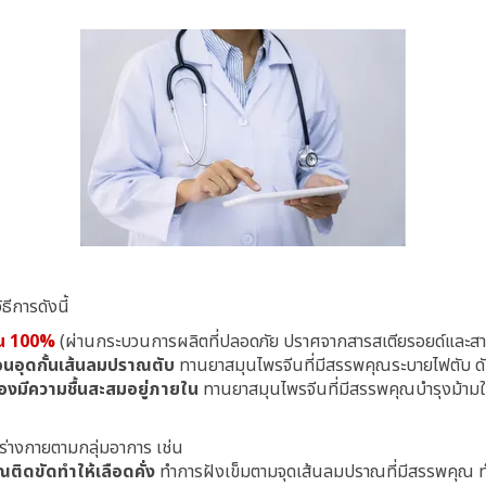
ีการดังนี้
ีน 100%
(ผ่านกระบวนการผลิตที่ปลอดภัย ปราศจากสารสเตียรอยด์และสาร
นอุดกั้นเส้นลมปราณตับ
ทานยาสมุนไพรจีนที่มีสรรพคุณระบายไฟตับ ดั
องมีความชื้นสะสมอยู่ภายใน
ทานยาสมุนไพรจีนที่มีสรรพคุณบำรุงม้ามใ
ร่างกายตามกลุ่มอาการ เช่น
ิดขัดทำให้เลือดคั่ง
ทำการฝังเข็มตามจุดเส้นลมปราณที่มีสรรพคุณ ท