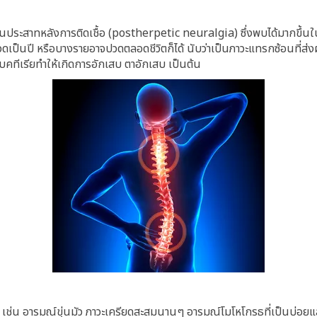
สาทหลังการติดเชื้อ (postherpetic neuralgia) ซึ่งพบได้มากขึ้นในผู้ป
ป็นปี หรือบางรายอาจปวดตลอดชีวิตก็ได้ นับว่าเป็นภาวะแทรกซ้อนที่ส่งผ
แบคทีเรียทำให้เกิดการอักเสบ ตาอักเสบ เป็นต้น
ช่น อารมณ์ขุ่นมัว ภาวะเครียดสะสมนานๆ อารมณ์โมโหโกรธที่เป็นบ่อยและมากเ