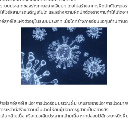
ของระบบประสาทของร่างกายอย่างเงียบๆ โดยไม่สร้างอาการผิดปกติใดๆต่อร
ทำให้ไวรัสสามารถเจริญเติบโต และสร้างความผิดปกติต่อร่างกายทำให้เกิดอ
ีสุกอีใสแฝงตัวอยู่ในระบบประสาท เมื่อใดที่ร่างกายอ่อนแอภูมิต้านทานตก
คล้ายโรคอีสุกอีใส มีอาการปวดร้อนบริเวณผื่น บางรายอาจมีอาการปวดมา
การเหล่านี้สร้างความเจ็บปวดให้กับผู้มีอาการงูสวัดเป็นอย่างยิ่ง
ล้ามเนื้อ หรือแนวเส้นประสาทกล้ามเนื้อ หากปล่อยไว้สักระยะหนึ่งผื่น