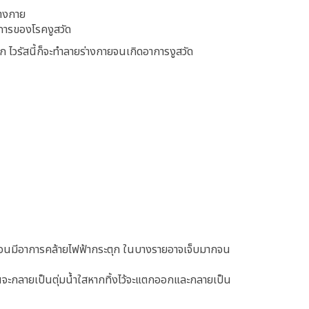
่างกาย
าการของโรคงูสวัด
 ไวรัสนี้ก็จะทำลายร่างกายจนเกิดอาการงูสวัด
กจนมีอาการคล้ายไฟฟ้ากระตุก ในบางรายอาจเจ็บมากจน
จะกลายเป็นตุ่มน้ำใสหากทิ้งไว้จะแตกออกและกลายเป็น