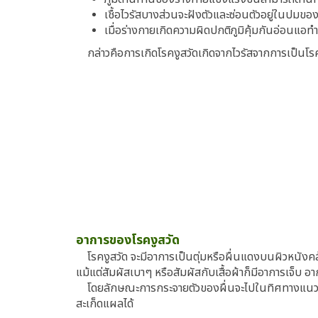
เชื้อไวรัสบางส่วนจะฝังตัวและซ่อนตัวอยู่ในปม
เมื่อร่างกายเกิดความผิดปกติภูมิคุ้มกันอ่อนแอ
กล่าวคือการเกิดโรคงูสวัดเกิดจากไวรัสจากการเป็นโรคอ
อาการของโรคงูสวัด
โรคงูสวัด จะมีอาการเป็นตุ่มหรือผื่นแดงบนผิวหนัง
แม้แต่สัมผัสเบาๆ หรือสัมผัสกับเสื้อผ้าก็มีอาการเจ็บ อา
โดยลักษณะการกระจายตัวของผื่นจะไปในทิศทางแนวเส้นก
สะเก็ดแผลได้