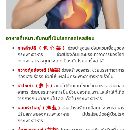
อาหารที่เหมาะกับคนที่เป็นโรคกรดไหลย้อน
กะหล่ำปลี (包心菜)
ช่วยบำรุงและซ่อมแซมเยื่อบุของ
กระเพาะอาหาร ช่วยป้องกันและบรรเทาอาการของโรค
กระเพาะอาหารทุกประเภท ป้องกันโรคมะเร็งลำไส้
กวางตุ้งฮ่องเต้ (油菜)
ช่วยสร้างอุจจาระ ช่วยบรรเทาอาการ
ท้องเสียเรื้อรัง ช่วยให้แผลในกระเพาะอาหารหายเร็วขึ้น
หัวไชเท้า (萝卜)
อุดมไปด้วยเอนไซม์ย่อยอาหาร ช่วยย่อย
อาหาร ช่วยบรรเทาอาการปั่นป่วนของกระเพาะและลำไส้ที่เกิด
จากการกินมากเกินไป ลดแก๊สในกระเพาะอาหาร
หอมหัวใหญ่ (洋葱)
ช่วยบำรุงรักษาเยื่อบุกระเพาะอาหาร
ปรับสภาพของกระเพาะอาหาร มีประโยชน์ต่อผู้ป่วยโรค
กระเพาะอาหาร