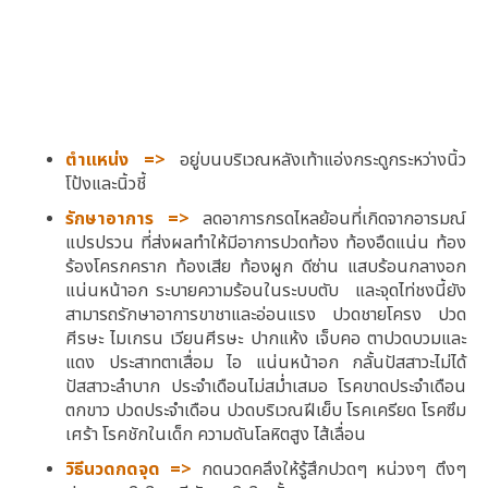
ตำแหน่ง =>
อยู่บนบริเวณหลังเท้าแอ่งกระดูกระหว่างนิ้ว
โป้งและนิ้วชี้
รักษาอาการ =>
ลดอาการกรดไหลย้อนที่เกิดจากอารมณ์
แปรปรวน ที่ส่งผลทำให้มีอาการปวดท้อง ท้องอืดแน่น ท้อง
ร้องโครกคราก ท้องเสีย ท้องผูก ดีซ่าน แสบร้อนกลางอก
แน่นหน้าอก ระบายความร้อนในระบบตับ และจุดไท่ชงนี้ยัง
สามารถรักษาอาการขาชาและอ่อนแรง ปวดชายโครง ปวด
ศีรษะ ไมเกรน เวียนศีรษะ ปากแห้ง เจ็บคอ ตาปวดบวมและ
แดง ประสาทตาเสื่อม ไอ แน่นหน้าอก กลั้นปัสสาวะไม่ได้
ปัสสาวะลำบาก ประจำเดือนไม่สม่ำเสมอ โรคขาดประจำเดือน
ตกขาว ปวดประจำเดือน ปวดบริเวณฝีเย็บ โรคเครียด โรคซึม
เศร้า โรคชักในเด็ก ความดันโลหิตสูง ไส้เลื่อน
วิธีนวดกดจุด =>
กดนวดคลึงให้รู้สึกปวดๆ หน่วงๆ ตึงๆ