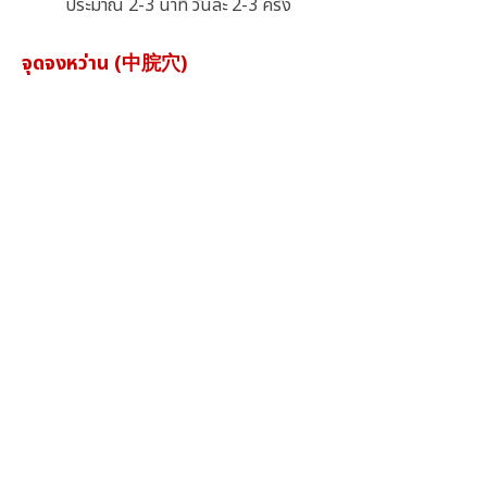
ประมาณ 2-3 นาที วันละ 2-3 ครั้ง
จุดจงหว่าน (中脘穴)