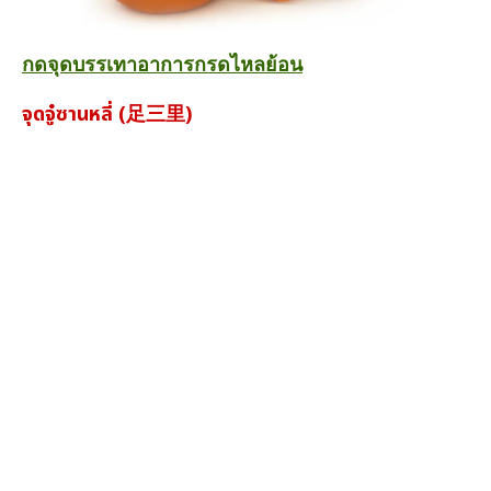
กดจุดบรรเทาอาการกรดไหลย้อน
จุดจู๋ซานหลี่ (足三里)