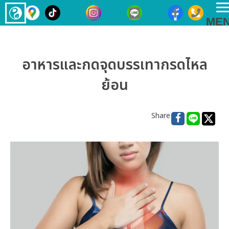
T
ME
n
อาหารและกดจุดบรรเทากรดไหล
ย้อน
Share