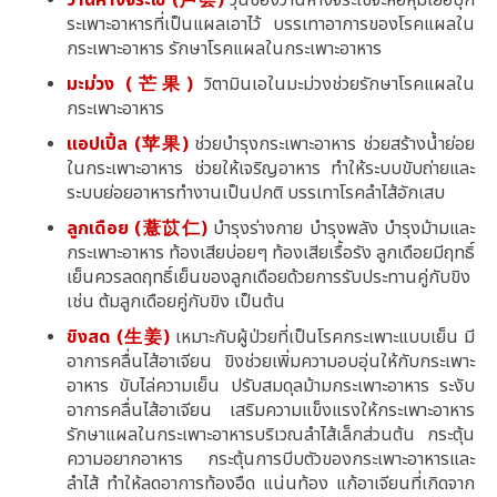
ว่านหางจระเข้ (芦荟)
วุ้นของว่านหางจระเข้จะห่อหุ้มเยื่อบุก
ระเพาะอาหารที่เป็นแผลเอาไว้ บรรเทาอาการของโรคแผลใน
กระเพาะอาหาร รักษาโรคแผลในกระเพาะอาหาร
มะม่วง (芒果)
วิตามินเอในมะม่วงช่วยรักษาโรคแผลใน
กระเพาะอาหาร
แอปเปิ้ล (苹果)
ช่วยบำรุงกระเพาะอาหาร ช่วยสร้างน้ำย่อย
ในกระเพาะอาหาร ช่วยให้เจริญอาหาร ทำให้ระบบขับถ่ายและ
ระบบย่อยอาหารทำงานเป็นปกติ บรรเทาโรคลำไส้อักเสบ
ลูกเดือย (薏苡仁)
บำรุงร่างกาย บำรุงพลัง บำรุงม้ามและ
กระเพาะอาหาร ท้องเสียบ่อยๆ ท้องเสียเรื้อรัง ลูกเดือยมีฤทธิ์
เย็นควรลดฤทธิ์เย็นของลูกเดือยด้วยการรับประทานคู่กับขิง
เช่น ต้มลูกเดือยคู่กับขิง เป็นต้น
ขิงสด (生姜)
เหมาะกับผู้ป่วยที่เป็นโรคกระเพาะแบบเย็น มี
อาการคลื่นไส้อาเจียน ขิงช่วยเพิ่มความอบอุ่นให้กับกระเพาะ
อาหาร ขับไล่ความเย็น ปรับสมดุลม้ามกระเพาะอาหาร ระงับ
อาการคลื่นไส้อาเจียน เสริมความแข็งแรงให้กระเพาะอาหาร
รักษาแผลในกระเพาะอาหารบริเวณลำไส้เล็กส่วนต้น กระตุ้น
ความอยากอาหาร กระตุ้นการบีบตัวของกระเพาะอาหารและ
ลำไส้ ทำให้ลดอาการท้องอืด แน่นท้อง แก้อาเจียนที่เกิดจาก