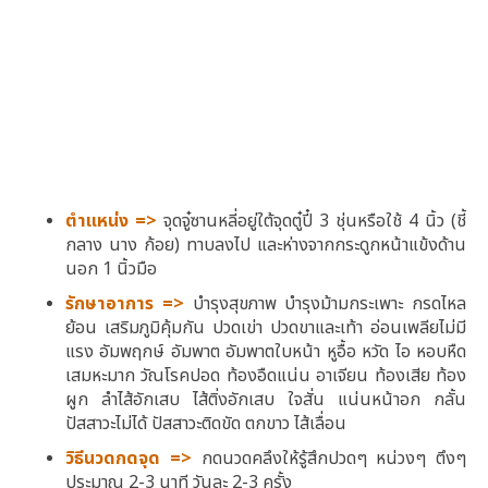
ตำแหน่ง =>
จุดจู๋ซานหลี่อยู่ใต้จุดตู๋ปี๋ 3 ชุ่นหรือใช้ 4 นิ้ว (ชี้
กลาง นาง ก้อย) ทาบลงไป และห่างจากกระดูกหน้าแข้งด้าน
นอก 1 นิ้วมือ
รักษาอาการ =>
บำรุงสุขภาพ บำรุงม้ามกระเพาะ กรดไหล
ย้อน เสริมภูมิคุ้มกัน ปวดเข่า ปวดขาและเท้า อ่อนเพลียไม่มี
แรง อัมพฤกษ์ อัมพาต อัมพาตใบหน้า หูอื้อ หวัด ไอ หอบหืด
เสมหะมาก วัณโรคปอด ท้องอืดแน่น อาเจียน ท้องเสีย ท้อง
ผูก ลำไส้อักเสบ ไส้ติ่งอักเสบ ใจสั่น แน่นหน้าอก กลั้น
ปัสสาวะไม่ได้ ปัสสาวะติดขัด ตกขาว ไส้เลื่อน
วิธีนวดกดจุด =>
กดนวดคลึงให้รู้สึกปวดๆ หน่วงๆ ตึงๆ
ประมาณ 2-3 นาที วันละ 2-3 ครั้ง