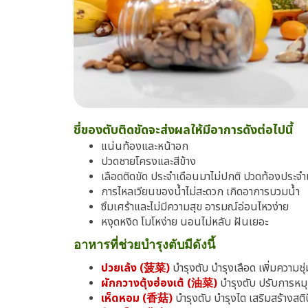
ชี่ของตับติดขัดจะส่งผลให้มีอาการดังต่อไปนี้
แน่นท้องและหน้าอก
ปวดชายโครงและสีข้าง
เลือดติดขัด ประจำเดือนมาไม่ปกติ ปวดท้องประจำเ
การไหลเวียนของน้ำไม่สะดวก เกิดอาการบวมน้ำ
ซึมเศร้าและไม่มีความสุข อารมณ์อ่อนไหวง่าย
หงุดหงิด โมโหง่าย นอนไม่หลับ ฝันเยอะ
อาหารที่ช่วยบำรุงตับมีดังนี้
ปวยเล้ง (菠菜)
บำรุงตับ บำรุงเลือด เพิ่มความชุ่
ผักกวางตุ้งฮ่องเต้ (油菜)
บำรุงตับ ปรับการหมุ
เห็ดหอม (香菇)
บำรุงตับ บำรุงไต เสริมสร้างส