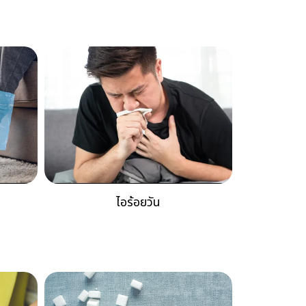
ไอร้อยวัน