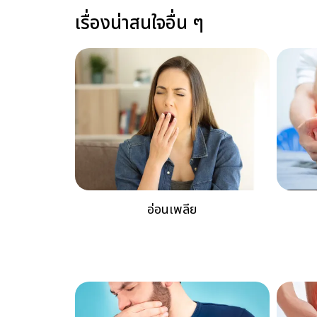
เรื่องน่าสนใจอื่น ๆ
อ่อนเพลีย