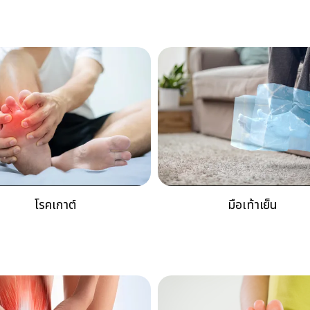
โรคเกาต์
มือเท้าเย็น