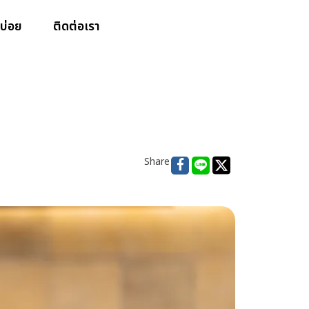
บ่อย
ติดต่อเรา
Share