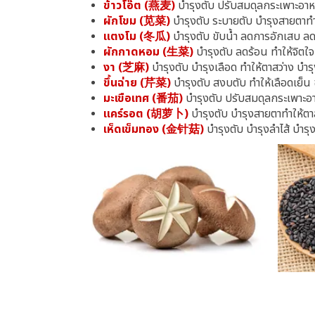
ข้าวโอ๊ต (燕麦)
บำรุงตับ ปรับสมดุลกระเพาะอา
ผักโขม (苋菜)
บำรุงตับ ระบายตับ บำรุงสายตาทำใ
แตงโม (冬瓜)
บำรุงตับ ขับน้ำ ลดการอักเสบ ล
ผักกาดหอม (生菜)
บำรุงตับ ลดร้อน ทำให้จิตใจ
งา (芝麻)
บำรุงตับ บำรุงเลือด ทำให้ตาสว่าง บำ
ขึ้นฉ่าย (芹菜)
บำรุงตับ สงบตับ ทำให้เลือดเย็น
มะเขือเทศ (番茄)
บำรุงตับ ปรับสมดุลกระเพาะอา
แคร์รอต (胡萝卜)
บำรุงตับ บำรุงสายตาทำให้ตาส
เห็ดเข็มทอง (金针菇)
บำรุงตับ บำรุงลำไส้ บำร