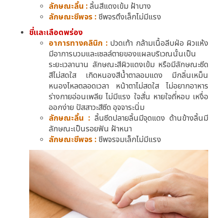
ลักษณะลิ้น :
ลิ้นสีแดงเข้ม ฝ้าบาง
ลักษณะชีพจร :
ชีพจรตึงเล็กไม่มีแรง
ชี่และเลือดพร่อง
อาการ
ทางคลินิก
:
ปวดเท้า กล้ามเนื้อลีบฝ่อ ผิวแห้ง
มีอาการบวมและเซลล์ตายของแผลบริเวณนั้นเป็น
ระยะเวลานาน ลักษณะสีผิวแดงเข้ม หรือมีลักษณะซีด
สีไม่สดใส เกิดหนองสีนํ้าตาลอมแดง มีกลิ่นเหม็น
หนองไหลตลอดเวลา หน้าตาไม่สดใส ไม่อยากอาหาร
ร่างกายอ่อนเพลีย ไม่มีแรง ใจสั่น หายใจถี่หอบ เหงื่อ
ออกง่าย ปัสสาวะสีซีด อุจจาระนิ่ม
ลักษณะลิ้น :
ลิ้นซีดปลายลิ้นมีจุดแดง ด้านข้างลิ้นมี
ลักษณะเป็นรอยฟัน ฝ้าหนา
ลักษณะชีพจร :
ชีพจรจมเล็กไม่มีแรง