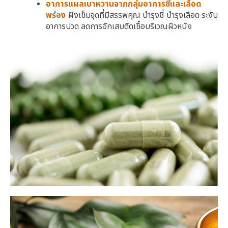
อาการแผลเบาหวานจากกลุ่มอาการชี่และเลือด
พร่อง
ฝังเข็มจุดที่มีสรรพคุณ บำรุงชี่ บำรุงเลือด ระงับ
อาการปวด ลดการอักเสบติดเชื้อบริเวณผิวหนัง