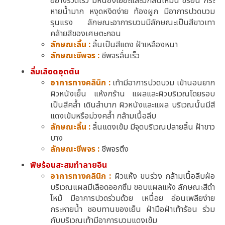
อย่างรวดเร็ว มีหนองเยอะและมีกลิ่นเหม็น ขี้ร้อน กระ
หายนํ้ามาก หงุดหงิดง่าย ท้องผูก มีอาการปวดบวม
รุนแรง ลักษณะอาการบวมมีลักษณะเป็นสีขาวเทา
คล้ายสีของเศษตะกอน
ลักษณะลิ้น :
ลิ้นเป็นสีแดง ฝ้าเหลืองหนา
ลักษณะชีพจร :
ชีพจรลื่นเร็ว
ลิ่มเลือดอุดตัน
อาการ
ทางคลินิก
:
เท้ามีอาการปวดบวม เข้านอนยาก
ผิวหนังเย็น แห้งกร้าน แผลและผิวบริเวณโดยรอบ
เป็นสีคลํ้า เดินลําบาก ผิวหนังและแผล บริเวณนั้นมีสี
แดงเข้มหรือม่วงคล้ำ กล้ามเนื้อลีบ
ลักษณะลิ้น :
ลิ้นแดงเข้ม มีจุดบริเวณปลายลิ้น ฝ้าขาว
บาง
ลักษณะชีพจร :
ชีพจรตึง
พิษร้อนสะสมทําลายอิน
อาการ
ทางคลินิก
:
ผิวแห้ง ขนร่วง กล้ามเนื้อลีบฝ่อ
บริเวณแผลมีเลือดออกซึม ขอบแผลแห้ง ลักษณะสีดํา
ไหม้ มีอาการปวดร่วมด้วย เหนื่อย อ่อนเพลียง่าย
กระหายน้ำ ชอบทานของเย็น ฝ่ามือฝ่าเท้าร้อน ร่วม
กับบริเวณเท้ามีอาการบวมแดงเข้ม