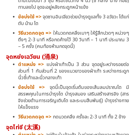
ด้านในขึ้นมา 3 ชุ่น หรือใช้นิ้วทั้ง 4 นิ้ว (ชี้ กลาง นาง ก้อย)
ทาบลงไป จุดจะอยู่หลังกระดูกหน้าแข้ง
ข้อบ่งใช้ =>
จุดซานอินเจียวช่วยบำรุงดูแลทั้ง 3 อวัยวะ ได้แก่
ตับ ม้าม ไต
วิธีนวดกดจุด =>
ให้นวดกดคลึงเบาๆ ให้รู้สึกปวดๆ หน่วงๆ
ตึงๆ 2-3 นาที หรือกดค้างไว้ 30 วินาที – 1 นาที ประมาณ 3
– 5 ครั้ง (คนท้องห้ามกดจุดนี้)
จุดหย่งเฉวียน (涌泉)
ตำแหน่ง =>
แบ่งฝ่าเท้าเป็น 3 ส่วน จุดอยู่ระหว่างรอยต่อ
ส่วนที่ 1 กับส่วนที่ 2 ของแนวยาวของฝ่าเท้า ระหว่างกระดูก
นิ้วชี้เท้าและนิ้วกลางเท้า
ข้อบ่งใช้ =>
จุดนี้เป็นจุดเริ่มต้นของเส้นลมปราณไต มี
สรรพคุณในการบำรุงไต บำรุงสมอง เสริมสร้างสารจิง (สาร
จิงช่วยด้านการเจริญเติบโต และระบบสืบพันธุ์) บำรุงร่างกาย
ให้แข็งแรง
วิธีนวดกดจุด =>
กดนวดคลึง ครั้งละ 2-3 นาที ทั้ง 2 ข้าง
จุดไท่ซี (太溪)
ตำแหน่ง =>
อยู่ด้านในข้อเท้า ในร่องระหว่างขอบหลังของ