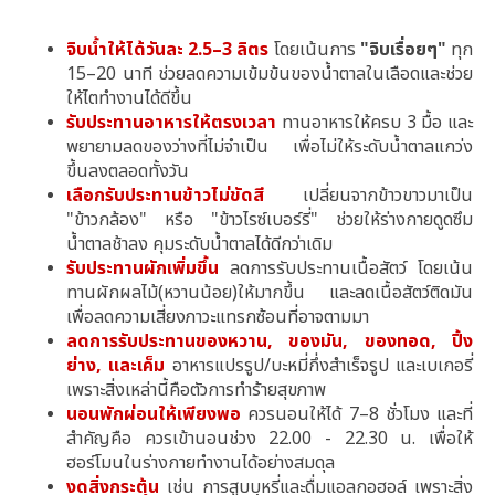
จิบน้ำให้ได้วันละ 2.5–3 ลิตร
โดยเน้นการ
"จิบเรื่อยๆ"
ทุก
15–20 นาที ช่วยลดความเข้มข้นของน้ำตาลในเลือดและช่วย
ให้ไตทำงานได้ดีขึ้น
รับประทานอาหารให้ตรงเวลา
ทานอาหารให้ครบ 3 มื้อ และ
พยายามลดของว่างที่ไม่จำเป็น เพื่อไม่ให้ระดับน้ำตาลแกว่ง
ขึ้นลงตลอดทั้งวัน
เลือกรับประทานข้าวไม่ขัดสี
เปลี่ยนจากข้าวขาวมาเป็น
"ข้าวกล้อง" หรือ "ข้าวไรซ์เบอร์รี่" ช่วยให้ร่างกายดูดซึม
น้ำตาลช้าลง คุมระดับน้ำตาลได้ดีกว่าเดิม
รับประทานผักเพิ่มขึ้น
ลดการรับประทานเนื้อสัตว์ โดยเน้น
ทานผักผลไม้(หวานน้อย)ให้มากขึ้น และลดเนื้อสัตว์ติดมัน
เพื่อลดความเสี่ยงภาวะแทรกซ้อนที่อาจตามมา
ลดการรับประทานของหวาน, ของมัน, ของทอด, ปิ้ง
ย่าง, และเค็ม
อาหารแปรรูป/บะหมี่กึ่งสำเร็จรูป และเบเกอรี่
เพราะสิ่งเหล่านี้คือตัวการทำร้ายสุขภาพ
นอนพักผ่อนให้เพียงพอ
ควรนอนให้ได้ 7–8 ชั่วโมง และที่
สำคัญคือ ควรเข้านอนช่วง 22.00 - 22.30 น. เพื่อให้
ฮอร์โมนในร่างกายทำงานได้อย่างสมดุล
งดสิ่งกระตุ้น
เช่น การสูบบุหรี่และดื่มแอลกอฮอล์ เพราะสิ่ง