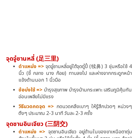
จุดจู๋ซานหลี่ (足三里)
ตำแหน่ง =>
จุดจู๋ซานหลี่อยู่ใต้จุดตู๋ปี๋ (犊鼻) 3 ชุ่นหรือใช้ 4
นิ้ว (ชี้ กลาง นาง ก้อย) ทาบลงไป และห่างจากกระดูกหน้า
แข้งด้านนอก 1 นิ้วมือ
ข้อบ่งใช้ =>
บำรุงสุขภาพ บำรุงม้ามกระเพาะ เสริมภูมิคุ้มกัน
อ่อนเพลียไม่มีแรง
วิธีนวดกดจุด =>
กดนวดคลึงเบาๆ ให้รู้สึกปวดๆ หน่วงๆ
ตึงๆ ประมาณ 2-3 นาที วันละ 2-3 ครั้ง
จุดซานอินเจียว (三阴交)
ตำแหน่ง =>
จุดซานอินเจียว อยู่ด้านในของขาเหนือตาตุ่ม