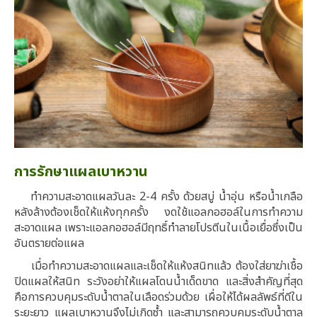
การรักษาแผลเบาหวาน
ทำความสะอาดแผลวันละ 2-4 ครั้ง ด้วยสบู่ น้ำอุ่น หรือน้ำเกลือ
หลังล้างต้องเช็ดให้แห้งทุกครั้ง งดใช้แอลกอฮอล์ในการทำความ
สะอาดแผล เพราะแอลกอฮอล์มีฤทธิ์ทำลายโปรตีนในเนื้อเยื่อซึ่งเป็น
อันตรายต่อแผล
เมื่อทำความสะอาดแผลและเช็ดให้แห้งสนิทแล้ว ต้องใส่ยาฆ่าเชื้อ
ปิดแผลให้สนิท ระวังอย่าให้แผลโดนน้ำเด็ดขาด และสิ่งสำคัญที่สุด
คือการควบคุมระดับน้ำตาลในเลือดร่วมด้วย เผื่อให้ได้ผลลัพธ์ที่ดีใน
ระยะยาว แผลเบาหวานจึงไม่เกิดซ้ำ และสามารถควบคุมระดับน้ำตาล