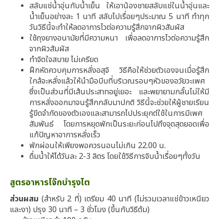
สลับแช่น้ำอุ่นกับน้ำเย็น ให้เอาน้องชายสลับแช่ในน้ำอุ่นและ
น้ำเย็นอย่างละ 1 นาที สลับไปเรื่อยๆประมาณ 5 นาที ทำทุก
วันวิธีนี้จะทำให้ลดอาการไวต่อความรู้สึกจากผิวสัมผัส
ใช้ถุงยางอนามัยที่มีความหนา เพื่อลดอาการไวต่อความรู้สึก
จากผิวสัมผัส
ทำจิตใจสบาย ไม่เครียด
ฝึกหัดควบคุมการหลั่งอสุจิ วิธีคือให้ช่วยตัวเองจนเมื่อรู้สึก
ใกล้จะหลั่งแล้วให้นำมือบีบที่บริเวณรอบๆหัวของอวัยวะเพศ
ซึ่งเป็นส่วนที่มีเส้นประสาทอยู่เยอะ และพยายามกลั้นไม่ให้มี
การหลั่งออกมาจนรู้สึกกลับมาปกติ วิธีนี้จะช่วยให้ผู้ชายเรียน
รู้ขีดจำกัดของตัวเองและสามารถไปประยุกต์ใช้ในการมีเพศ
สัมพันธ์ โดยการหยุดพักเป็นระยะก่อนไปถึงจุดสุดยอดเพื่อ
แก้ปัญหาอาการหลั่งเร็ว
พักผ่อนให้เพียงพอควรนอนไม่เกิน 22.00 น.
ดื่มน้ำให้ได้วันละ 2-3 ลิตร โดยใช้วิธีการจิบน้ำเรื่อยๆทั้งวัน
สูตรอาหารโจ๊กบำรุงไต
ส่วนผสม
(สำหรับ 2 ที่) เตรียม 40 นาที (ไม่รวมเวลาแช่ข้าวเหนียว
และงา) ปรุง 30 นาที – 3 ชั่วโมง (ขึ้นกับวิธีต้ม)