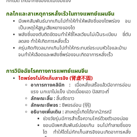
กักไม่ดี เกิดจากชี่ของไตไม่เข้มแข็ง
กลไกและสาเหตุการหลั่งเร็วในทางแพทย์แผนจีน
มีเพศสัมพันธ์มากเกินไปทำให้ทำให้พลังชี่ของไตพร่อง จน
เป็นเหตุให้สูญเสียหยางของไต
พลังชี่ของตับติดขัดจนทำให้ชี่ไหลเวียนไม่เป็นระเบียบ ชี่ตับ
ลดลง ทำให้เกิดการหลั่งเร็ว
ครุ่นคิดกังวลมากเกินไปทำให้กระทบต่อระบบหัวใจและม้าม
จนทำให้เลือดและพลังชี่พร่องจนเกิดอาการหลั่งเร็ว
การวินิจฉัยโรคทางการแพทย์แผนจีน
ไตพร่องไม่กักเก็บสารจิง (肾虚不固)
อาการทางคลินิก :
เมื่อหลั่งเสร็จแล้วมีอาการอ่อน
แรง นกเขาไม่แข็ง ปวดเมื่อยเอว ปัสสาวะถี่
ลักษณะลิ้น :
ลิ้นซีดขาว
ลักษณะชีพจร :
ชีพจรอ่อน (弱)
อธิบายเพิ่มเติม :
สาเหตุนี้เกิดได้จาก2กรณี
ช่วงวัยรุ่นมีการสำเร็จความใคร่ด้วยตัวเองบ่อย
ชอบมีเพศสัมพันธ์บ่อยเกิน จนไปทำลายชี่ของ
ไต ทำให้ไตไม่กักเก็บสารจิงจนเกิดอาการหลั่ง