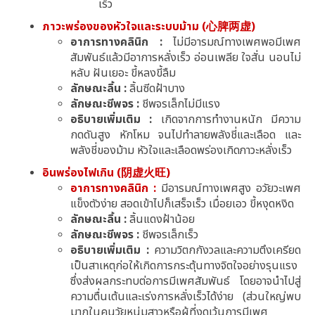
เร็ว
ภาวะพร่องของหัวใจและระบบม้าม (心脾两虚)
อาการทางคลินิก :
ไม่มีอารมณ์ทางเพศพอมีเพศ
สัมพันธ์แล้วมีอาการหลั่งเร็ว อ่อนเพลีย ใจสั่น นอนไม่
หลับ ฝันเยอะ ขี้หลงขี้ลืม
ลักษณะลิ้น :
ลิ้นซีดฝ้าบาง
ลักษณะชีพจร :
ชีพจรเล็กไม่มีแรง
อธิบายเพิ่มเติม :
เกิดจากการทำงานหนัก มีความ
กดดันสูง หักโหม จนไปทำลายพลังชี่และเลือด และ
พลังชี่ของม้าม หัวใจและเลือดพร่องเกิดภาวะหลั่งเร็ว
อินพร่องไฟเกิน (阴虚火旺)
อาการทางคลินิก :
มีอารมณ์ทางเพศสูง อวัยวะเพศ
แข็งตัวง่าย สอดเข้าไปก็เสร็จเร็ว เมื่อยเอว ขี้หงุดหงิด
ลักษณะลิ้น :
ลิ้นแดงฝ้าน้อย
ลักษณะชีพจร :
ชีพจรเล็กเร็ว
อธิบายเพิ่มเติม :
ความวิตกกังวลและความตึงเครียด
เป็นสาเหตุก่อให้เกิดการกระตุ้นทางจิตใจอย่างรุนแรง
ซึ่งส่งผลกระทบต่อการมีเพศสัมพันธ์ โดยอาจนำไปสู่
ความตื่นเต้นและเร่งการหลั่งเร็วได้ง่าย (ส่วนใหญ่พบ
มากในคนวัยหนุ่มสาวหรือผู้ที่งดเว้นการมีเพศ