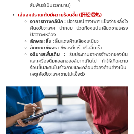
สัมพันธ์เป็นเวลานาน)
เส้นลมปราณตับมีความร้อนชื้น (肝经湿热)
อาการทางคลินิก :
มีอารมณ์ทางเพศ แข็งง่ายหลั่งไว
คันอวัยวะเพศ ปากขม ปวดท้องแน่นเสียดชายโครง
ปัสสาวะเหลือง
ลักษณะลิ้น :
ลิ้นแดงฝ้าเหลืองเหนียว
ลักษณะชีพจร :
ชีพจรตึงเร็วหรือลื่นเร็ว
อธิบายเพิ่มเติม :
รับประทานอาหารจำพวกของมัน
และเครื่องดื่มแอลกอฮอล์มากเกินไป ทำให้เกิดความ
ร้อนชื้นสะสมในร่างกายและเคลื่อนตัวลงด้านล่างเป็น
เหตุให้อวัยวะเพศชายไม่แข็งตัว