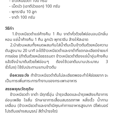
- ข้าวเหนียวดำ 100 กรัม
- เม็ดบัว (เอาดีบัวออก) 100 กรัม
- พุทราจีน 10 ลูก
- งาดำ 100 กรัม
วิธีทำ
1.ข้าวเหนียวดำแช่ค้างคืน 1 คืน งาดำคั่วด้วยไฟอ่อนจนมีกลิ่น
หอม แช่น้ำค้างคืน 1 คืน ลูกบัว พุทราจีน ล้างให้สะอาด
2.นำส่วนผสมทั้งหมดผสมกันใส่น้ำต้มเป็นข้าวต้มด้วยหม้อความ
ดันสูงนาน 20 นาที จะได้ข้าวเหนียวดำและงาดำที่แตกละเอียดง่ายแก่
การย่อย (ถ้าต้มด้วยหม้อธรรมดา ข้าวเหนียวดำต้องแช่น้ำอุ่นค้างคืน
แล้วจึงนำมาต้มด้วยไฟอ่อนๆ ต้องใช้เวลาต้มนานประมาณ 3
ชั่วโมง) ใช้รับประทานแทนข้าวต้ม
ข้อควรระวัง
ถ้าข้าวเหนียวดำต้มไม่ละเอียดพอจะทำให้ย่อยยาก จะ
เป็นการเพิ่มภาระการทำงานของกระเพาะอาหาร
สรรพคุณวัตถุดิบ
ข้าวเหนียวดำ งาดำ มีฤทธิ์อุ่น บำรุงเลือดและบำรุงพลังแก้อาการ
อ่อนเพลีย ใจสั่น รักษาอาการเสื่อมสมรรถภาพ หลั่งเร็ว น้ำกาม
เคลื่อน (ข้าวเหนียวดำและงาดำมีคุณค่าทางอาหารสูงมาก มีไฟเบอร์
โปรตีนอย่างสมบูรณ์ สีดำบำรุงไต)