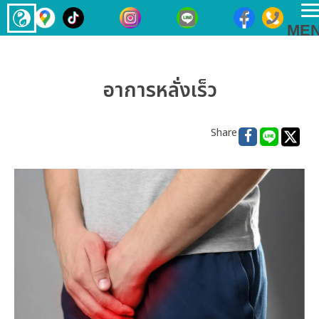
T
ME
n
อาการหลั่งเร็ว
Share