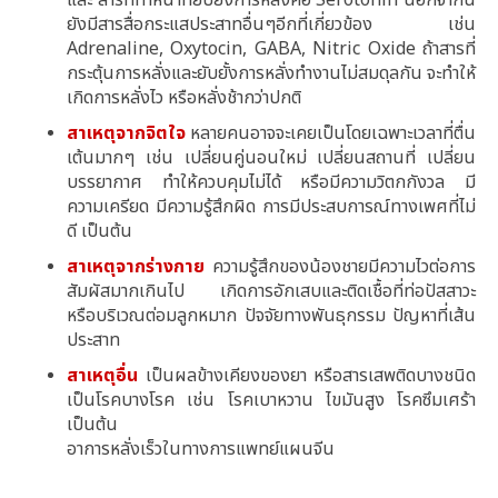
และ สารที่ทำหน้าที่ยับยั้งการหลั่งคือ Serotonin นอกจากนี้
ยังมีสารสื่อกระแสประสาทอื่นๆอีกที่เกี่ยวข้อง เช่น
Adrenaline, Oxytocin, GABA, Nitric Oxide ถ้าสารที่
กระตุ้นการหลั่งและยับยั้งการหลั่งทำงานไม่สมดุลกัน จะทำให้
เกิดการหลั่งไว หรือหลั่งช้ากว่าปกติ
สาเหตุจากจิตใจ
หลายคนอาจจะเคยเป็นโดยเฉพาะเวลาที่ตื่น
เต้นมากๆ เช่น เปลี่ยนคู่นอนใหม่ เปลี่ยนสถานที่ เปลี่ยน
บรรยากาศ ทำให้ควบคุมไม่ได้ หรือมีความวิตกกังวล มี
ความเครียด มีความรู้สึกผิด การมีประสบการณ์ทางเพศที่ไม่
ดี เป็นต้น
สาเหตุจากร่างกาย
ความรู้สึกของน้องชายมีความไวต่อการ
สัมผัสมากเกินไป เกิดการอักเสบและติดเชื้อที่ท่อปัสสาวะ
หรือบริเวณต่อมลูกหมาก ปัจจัยทางพันธุกรรม ปัญหาที่เส้น
ประสาท
สาเหตุอื่น
เป็นผลข้างเคียงของยา หรือสารเสพติดบางชนิด
เป็นโรคบางโรค เช่น โรคเบาหวาน ไขมันสูง โรคซึมเศร้า
เป็นต้น
อาการหลั่งเร็วในทางการแพทย์แผนจีน