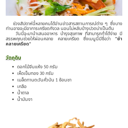
ช่วงสัปดาห์​นี้หลายคนได้อ่านข่าวสารสถานการณ์ต่าง ๆ ​ ซึ่งบาง
ท่านอาจจะมีอาการเครียด​ กังวล​ นอนไม่หลับบ้าง​ ปวดบ่า​เป็นต้น
วันนี้จะมานำเสนออาหาร บำรุงสุขภาพ ที่สามารถทำได้ง่าย มี
สรรพคุณช่่วยให้ผ่อนคลาย คลายเครียด ซึ่งเมนูนี้มีชื่อว่า
ยำ
"
คลายเครียด
"
วัตถุดิบ
ดอกไม้จีนแห้ง
กรัม
50
เห็ดเข็มทอง
กรัม
30
เมล็ดทานตะวันคั่วป่น
ช้อนชา
1
เกลือ
น้ำตาล
น้ำมันงา