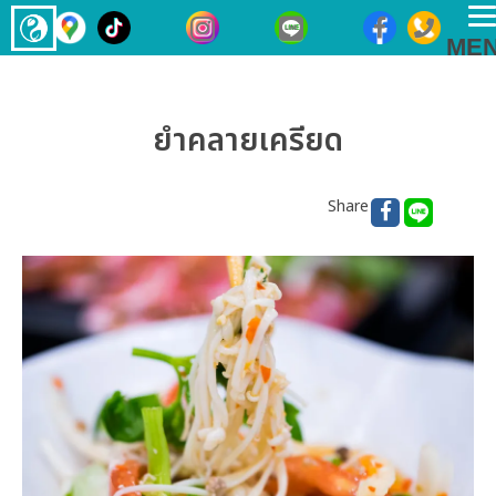
T
ME
n
ยำคลายเครียด
Share