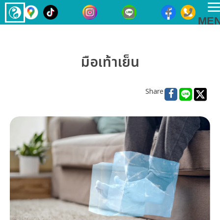
T
ME
n
มือเท้าเย็น
Share