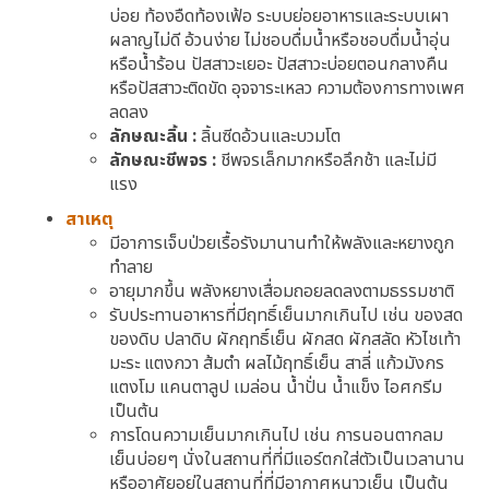
บ่อย ท้องอืดท้องเฟ้อ ระบบย่อยอาหารและระบบเผา
ผลาญไม่ดี อ้วนง่าย ไม่ชอบดื่มน้ำหรือชอบดื่มน้ำอุ่น
หรือน้ำร้อน ปัสสาวะเยอะ ปัสสาวะบ่อยตอนกลางคืน
หรือปัสสาวะติดขัด อุจจาระเหลว ความต้องการทางเพศ
ลดลง
ลักษณะลิ้น :
ลิ้นซีดอ้วนและบวมโต
ลักษณะชีพจร :
ชีพจรเล็กมากหรือลึกช้า และไม่มี
แรง
สาเหตุ
มีอาการเจ็บป่วยเรื้อรังมานานทำให้พลังและหยางถูก
ทำลาย
อายุมากขึ้น พลังหยางเสื่อมถอยลดลงตามธรรมชาติ
รับประทานอาหารที่มีฤทธิ์เย็นมากเกินไป เช่น ของสด
ของดิบ ปลาดิบ ผักฤทธิ์เย็น ผักสด ผักสลัด หัวไชเท้า
มะระ แตงกวา ส้มตำ ผลไม้ฤทธิ์เย็น สาลี่ แก้วมังกร
แตงโม แคนตาลูป เมล่อน น้ำปั่น น้ำแข็ง ไอศกรีม
เป็นต้น
การโดนความเย็นมากเกินไป เช่น การนอนตากลม
เย็นบ่อยๆ นั่งในสถานที่ที่มีแอร์ตกใส่ตัวเป็นเวลานาน
หรืออาศัยอยู่ในสถานที่ที่มีอากาศหนาวเย็น เป็นต้น