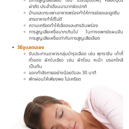
มีการสูญเสียเลือด เช่น ได้รับอุบัติเหตุ คลอดบุตร
ผ่าตัด ประจำเดือนมามากผิดปกติ
ม้ามและกระเพาะอาหารพร่องทำให้การย่อยและดูดซึม
สารอาหารทำได้ไม่ดี
ความเครียดทำให้เลือดและสารอินพร่อง
การสูญเสียเหงื่อมากเกินไป ในทางแพทย์แผนจีน
การสูญเสียเหงื่อเท่ากับการสูญเสียเลือด
วิธีดูแลตนเอง
รับประทานอาหารกลุ่มบำรุงเลือด เช่น พุทราจีน เก๋ากี้
ถั่วแดง ผักใบเขียว เช่น ผักโขม คะน้า บรอกโคลี
เป็นต้น
ออกกำลังกายอย่างน้อยวันละ 30 นาที
พักผ่อนให้เพียงพอ ไม่เครียด