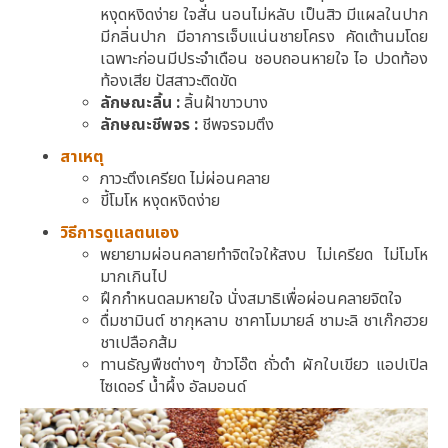
หงุดหงิดง่าย ใจสั่น นอนไม่หลับ เป็นสิว มีแผลในปาก
มีกลิ่นปาก มีอาการเจ็บแน่นชายโครง คัดเต้านมโดย
เฉพาะก่อนมีประจำเดือน ชอบถอนหายใจ ไอ ปวดท้อง
ท้องเสีย ปัสสาวะติดขัด
ลักษณะลิ้น :
ลิ้นฝ้าขาวบาง
ลักษณะชีพจร :
ชีพจรจมตึง
สาเหตุ
ภาวะตึงเครียด ไม่ผ่อนคลาย
ขี้โมโห หงุดหงิดง่าย
วิธีการดูแลตนเอง
พยายามผ่อนคลายทำจิตใจให้สงบ ไม่เครียด ไม่โมโห
มากเกินไป
ฝึกกำหนดลมหายใจ นั่งสมาธิเพื่อผ่อนคลายจิตใจ
ดื่มชามินต์ ชากุหลาบ ชาคาโมมายล์ ชามะลิ ชาเก๊กฮวย
ชาเปลือกส้ม
ทานธัญพืชต่างๆ ข้าวโอ๊ต ถั่วดำ ผักใบเขียว แอปเปิล
ไซเดอร์ น้ำผึ้ง อัลมอนด์