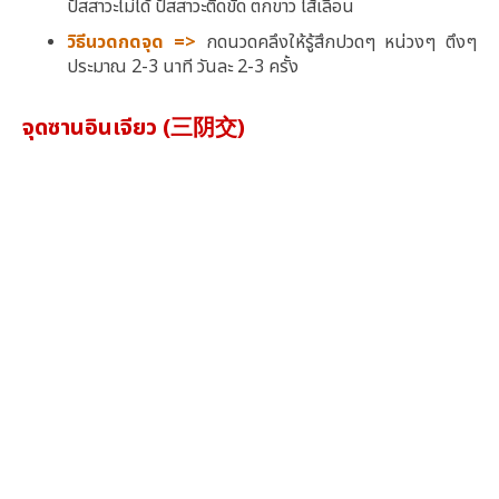
ปัสสาวะไม่ได้ ปัสสาวะติดขัด ตกขาว ไส้เลื่อน
วิธีนวดกดจุด =>
กดนวดคลึงให้รู้สึกปวดๆ หน่วงๆ ตึงๆ
ประมาณ 2-3 นาที วันละ 2-3 ครั้ง
จุดซานอินเจียว (三阴交)