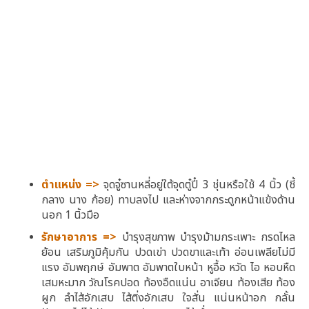
ตำแหน่ง =>
จุดจู๋ซานหลี่อยู่ใต้จุดตู๋ปี๋ 3 ชุ่นหรือใช้ 4 นิ้ว (ชี้
กลาง นาง ก้อย) ทาบลงไป และห่างจากกระดูกหน้าแข้งด้าน
นอก 1 นิ้วมือ
รักษาอาการ =>
บำรุงสุขภาพ บำรุงม้ามกระเพาะ กรดไหล
ย้อน เสริมภูมิคุ้มกัน ปวดเข่า ปวดขาและเท้า อ่อนเพลียไม่มี
แรง อัมพฤกษ์ อัมพาต อัมพาตใบหน้า หูอื้อ หวัด ไอ หอบหืด
เสมหะมาก วัณโรคปอด ท้องอืดแน่น อาเจียน ท้องเสีย ท้อง
ผูก ลำไส้อักเสบ ไส้ติ่งอักเสบ ใจสั่น แน่นหน้าอก กลั้น