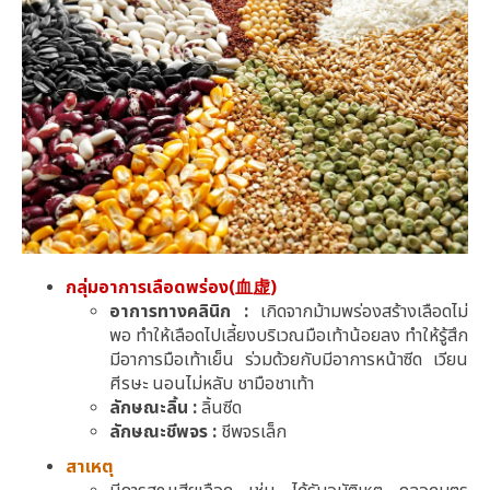
กลุ่มอาการเลือดพร่อง(血虚)
อาการทางคลินิก :
เกิดจากม้ามพร่องสร้างเลือดไม่
พอ ทำให้เลือดไปเลี้ยงบริเวณมือเท้าน้อยลง ทำให้รู้สึก
มีอาการมือเท้าเย็น ร่วมด้วยกับมีอาการหน้าซีด เวียน
ศีรษะ นอนไม่หลับ ชามือชาเท้า
ลักษณะลิ้น :
ลิ้นซีด
ลักษณะชีพจร :
ชีพจรเล็ก
สาเหตุ