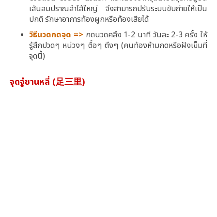
เส้นลมปราณลำไส้ใหญ่ จึงสามารถปรับระบบขับถ่ายให้เป็น
ปกติ รักษาอาการท้องผูกหรือท้องเสียได้
วิธีนวดกดจุด =>
กดนวดคลึง 1-2 นาที วันละ 2-3 ครั้ง ให้
รู้สึกปวดๆ หน่วงๆ ตื้อๆ ตึงๆ (คนท้องห้ามกดหรือฝังเข็มที่
จุดนี้)
จุดจู๋ซานหลี่ (足三里)