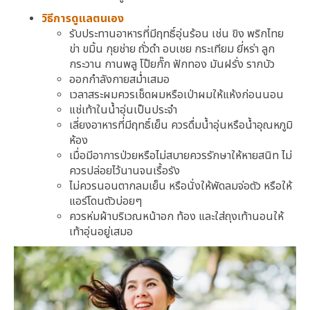
วิธีการดูแลตนเอง
รับประทานอาหารที่มีฤทธิ์อุ่นร้อน เช่น ขิง พริกไทย
ข่า ขมิ้น กุยช่าย ถั่วดำ อบเชย กระเทียม ยี่หร่า ลูก
กระวาน กานพลู โป๊ยกั๊ก ฟักทอง มันฝรั่ง รากบัว
ออกกำลังกายสม่ำเสมอ
เวลาสระผมควรเช็ดผมหรือเป่าผมให้แห้งก่อนนอน
แช่เท้าในน้ำอุ่นเป็นประจำ
เลี่ยงอาหารที่มีฤทธิ์เย็น ควรดื่มน้ำอุ่นหรือน้ำอุณหภูมิ
ห้อง
เมื่อมีอาการป่วยหรือไม่สบายควรรักษาให้หายสนิท ไม่
ควรปล่อยไว้นานจนเรื้อรัง
ไม่ควรนอนตากลมเย็น หรือนั่งให้พัดลมจ่อตัว หรือให้
แอร์โดนตัวบ่อยๆ
ควรห่มผ้าบริเวณหน้าอก ท้อง และใส่ถุงเท้านอนให้
เท้าอุ่นอยู่เสมอ