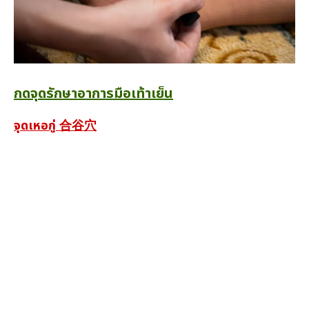
กดจุดรักษาอาการมือเท้าเย็น
จุดเหอกู่ 合谷穴