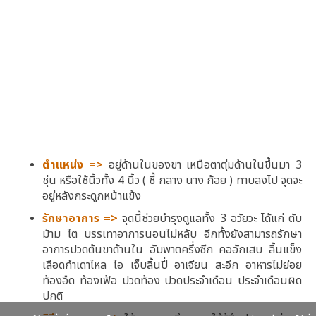
ตำแหน่ง =>
อยู่ด้านในของขา เหนือตาตุ่มด้านในขึ้นมา 3
ชุ่น หรือใช้นิ้วทั้ง 4 นิ้ว ( ชี้ กลาง นาง ก้อย ) ทาบลงไป จุดจะ
อยู่หลังกระดูกหน้าแข้ง
รักษาอาการ =>
จุดนี้ช่วยบำรุงดูแลทั้ง 3 อวัยวะ ได้แก่ ตับ
ม้าม ไต บรรเทาอาการนอนไม่หลับ อีกทั้งยังสามารถรักษา
อาการปวดต้นขาด้านใน อัมพาตครึ่งซีก คออักเสบ ลิ้นแข็ง
เลือดกำเดาไหล ไอ เจ็บลิ้นปี่ อาเจียน สะอึก อาหารไม่ย่อย
ท้องอืด ท้องเฟ้อ ปวดท้อง ปวดประจำเดือน ประจำเดือนผิด
ปกติ