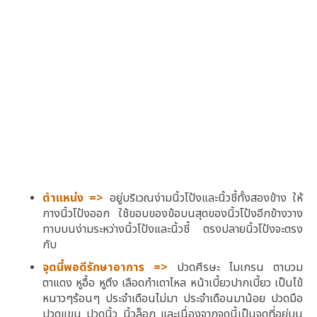
ตำแหน่ง =>
อยู่บริเวณง่ามนิ้วโป้งและนิ้วชี้ทั้งสองข้าง ให้
กางนิ้วโป้งออก ใช้ขอบของข้อบนสุดของนิ้วโป้งอีกข้างวาง
ทาบบนง่ามระหว่างนิ้วโป้งและนิ้วชี้ ตรงปลายนิ้วโป้งจะตรง
กับ
จุดนี้พอดีรักษาอาการ =>
ปวดศีรษะ ไมเกรน ตาบวม
ตาแดง หูอื้อ หูตึง เลือดกำเดาไหล หน้าเบี้ยวปากเบี้ยว เป็นไข้
หนาวๆร้อนๆ ประจำเดือนไม่มา ประจำเดือนมาน้อย ปวดมือ
ปวดแขน ปวดนิ้ว นิ้วล็อก และเนื่องจากจุดนี้เป็นจุดที่อยู่บน