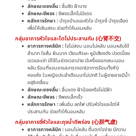
ลักษณะของลิ้น :
ลิ้นซีด ฝ้าบาง
ลักษณะชีพจร :
ชีพจรเล็กไม่มีแรง
หลักการรักษา :
บำรุงม้ามและหัวใจ บำรุงชี่ บำรุงเลือด
เพื่อให้เสินสงบ ช่วยทำให้นอนหลับ
กลุ่มอาการหัวใจและไตไม่ประสานกัน (心肾不交)
อาการทางคลินิก :
ใจไม่สงบ นอนไม่หลับ นอนหลับได้
ลำบาก ใจสั่น ฝันมาก เวียนศีรษะ หูมีเสียงดัง ปวดเมื่อย
เอวและเข่า มีไข้ในช่วงเวลาบ่าย มีเหงื่อออกขณะนอน
หลับ ร้อนที่แขนขาและทรวงอก(อาการร้อนทั้งห้า)
คอแห้ง ในหญิงประจำเดือนมาไม่ปกติ ในผู้ชายอาจมีน้ำ
อสุจิเคลื่อน
ลักษณะของลิ้น :
ลิ้นแดง ฝ้าน้อยหรือไม่มีฝ้า
ลักษณะชีพจร :
ชีพจรเล็กเร็ว
หลักการรักษา :
เพิ่มอิน ลดไฟ ปรับหัวใจและไตให้
ประสานกัน ช่วยทำให้นอนหลับ
กลุ่มอาการชี่หัวใจและถุงน้ำดีพร่อง (心胆气虚)
อาการทางคลินิก :
นอนไม่หลับ ตื่นตกใจง่าย มีความ