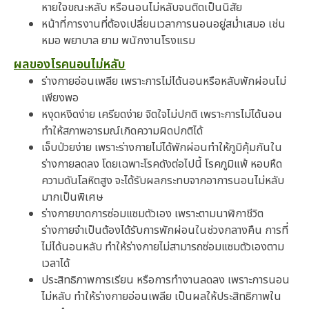
หายใจขณะหลับ หรือนอนไม่หลับจนติดเป็นนิสัย
หน้าที่การงานที่ต้องเปลี่ยนเวลาการนอนอยู่สม่ำเสมอ เช่น
หมอ พยาบาล ยาม พนักงานโรงแรม
ผลของโรคนอนไม่หลับ
ร่างกายอ่อนเพลีย เพราะการไม่ได้นอนหรือหลับพักผ่อนไม่
เพียงพอ
หงุดหงิดง่าย เครียดง่าย จิตใจไม่ปกติ เพราะการไม่ได้นอน
ทำให้สภาพอารมณ์เกิดความผิดปกติได้
เจ็บป่วยง่าย เพราะร่างกายไม่ได้พักผ่อนทำให้ภูมิคุ้มกันใน
ร่างกายลดลง โดยเฉพาะโรคดังต่อไปนี้ โรคภูมิแพ้ หอบหืด
ความดันโลหิตสูง จะได้รับผลกระทบจากอาการนอนไม่หลับ
มากเป็นพิเศษ
ร่างกายขาดการซ่อมแซมตัวเอง เพราะตามนาฬิกาชีวิต
ร่างกายจำเป็นต้องได้รับการพักผ่อนในช่วงกลางคืน การที่
ไม่ได้นอนหลับ ทำให้ร่างกายไม่สามารถซ่อมแซมตัวเองตาม
เวลาได้
ประสิทธิภาพการเรียน หรือการทำงานลดลง เพราะการนอน
ไม่หลับ ทำให้ร่างกายอ่อนเพลีย เป็นผลให้ประสิทธิภาพใน