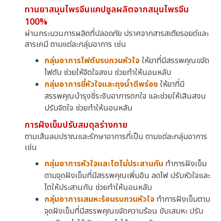
ทานยาสมุนไพรจีนแคปซูลผลิตจากสมุนไพรจีน
100%
ผ่านกระบวนการผลิตที่ปลอดภัย ปราศจากสารสเตียรอยด์และ
สารเคมี ตามแต่ละกลุ่มอาการ เช่น
กลุ่มอาการไฟตับรบกวนหัวใจ
ให้ยาที่มีสรรพคุณขจัด
ไฟตับ ช่วยให้จิตใจสงบ ช่วยทำให้นอนหลับ
กลุ่มอาการชี่หัวใจและถุงน้ำดีพร่อง
ให้ยาที่มี
สรรพคุณบำรุงชี่ระงับอาการตกใจ และช่วยให้เสินสงบ
ปรับจิตใจ ช่วยทำให้นอนหลับ
การฝังเข็มปรับสมดุลร่างกาย
ตามเส้นลมปราณและรักษาอาการที่เป็น ตามแต่ละกลุ่มอาการ
เช่น
กลุ่มอาการหัวใจและไตไม่ประสานกัน
ทำการฝังเข็ม
ตามจุดฝังเข็มที่มีสรรพคุณเพิ่มอิน ลดไฟ ปรับหัวใจและ
ไตให้ประสานกัน ช่วยทำให้นอนหลับ
กลุ่มอาการเสมหะร้อนรบกวนหัวใจ
ทำการฝังเข็มตาม
จุดฝังเข็มที่มีสรรพคุณขจัดความร้อน ขับเสมหะ ปรับ