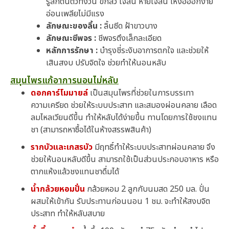
รู้สึกตื่นตัวทั้งวัน ขี้กลัว ใจสั่น หายใจสั้น เหงื่อออกง่าย
อ่อนเพลียไม่มีแรง
ลักษณะของลิ้น :
ลิ้นซีด ฝ้าขาวบาง
ลักษณะชีพจร :
ชีพจรตึงเล็กละเอียด
หลักการรักษา :
บำรุงชี่ระงับอาการตกใจ และช่วยให้
เสินสงบ ปรับจิตใจ ช่วยทำให้นอนหลับ
สมุนไพรแก้อาการนอนไม่หลับ
ดอกคาร์โมมายล์
เป็นสมุนไพรที่ช่วยในการบรรเทา
ความเครียด ช่วยให้ระบบประสาท และสมองผ่อนคลาย เลือด
ลมไหลเวียนดีขึ้น ทำให้หลับได้ง่ายขึ้น ทานโดยการใช้ชงแทน
ชา (สามารถหาซื้อได้ในห้างสรรพสินค้า)
รากบัวและเกสรบัว
มีฤทธิ์ทำให้ระบบประสาทผ่อนคลาย จึง
ช่วยให้นอนหลับดีขึ้น สามารถใช้เป็นส่วนประกอบอาหาร หรือ
ตากแห้งแล้วชงแทนชาดื่มได้
น้ำกล้วยหอมปั่น
กล้วยหอม 2 ลูกกับนมสด 250 มล. ปั่น
ผสมให้เข้ากัน รับประทานก่อนนอน 1 ชม. จะทำให้สงบจิต
ประสาท ทำให้หลับสบาย