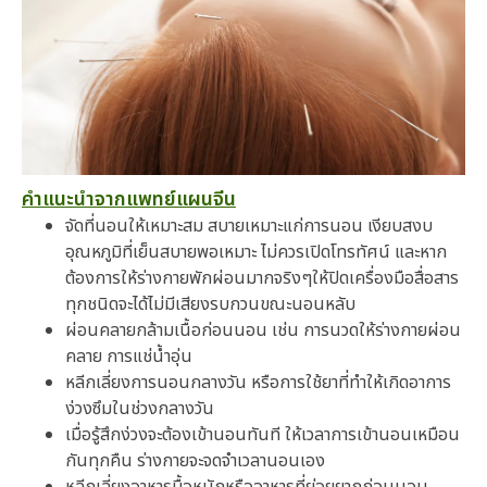
คำแนะนำจากแพทย์แผนจีน
จัดที่นอนให้เหมาะสม สบายเหมาะแก่การนอน เงียบสงบ
อุณหภูมิที่เย็นสบายพอเหมาะ ไม่ควรเปิดโทรทัศน์ และหาก
ต้องการให้ร่างกายพักผ่อนมากจริงๆให้ปิดเครื่องมือสื่อสาร
ทุกชนิดจะได้ไม่มีเสียงรบกวนขณะนอนหลับ
ผ่อนคลายกล้ามเนื้อก่อนนอน เช่น การนวดให้ร่างกายผ่อน
คลาย การแช่น้ำอุ่น
หลีกเลี่ยงการนอนกลางวัน หรือการใช้ยาที่ทำให้เกิดอาการ
ง่วงซึมในช่วงกลางวัน
เมื่อรู้สึกง่วงจะต้องเข้านอนทันที ให้เวลาการเข้านอนเหมือน
กันทุกคืน ร่างกายจะจดจำเวลานอนเอง