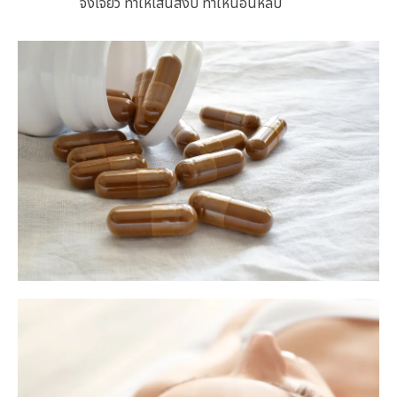
จงเจียว ทำให้เสินสงบ ทำให้นอนหลับ