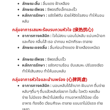
ลักษณะลิ้น :
ลิ้นแดง ฝ้าเหลือง
ลักษณะชีพจร :
ชีพจรตึงเล็กและเร็ว
หลักการรักษา :
ขจัดไฟตับ ช่วยให้จิตใจสงบ ทำให้นอน
หลับ
กลุ่มอาการเสมหะร้อนรบกวนหัวใจ (痰热扰心)
อาการทางคลินิก :
ใจไม่สงบ นอนไม่หลับ แน่นหน้าอก
และท้อง คลื่นไส้ เรอ ปากขม หนักศีรษะ ตาลาย
ลักษณะของลิ้น :
ลิ้นค่อนข้างแดง ฝ้าเหลืองเหนียว
ลักษณะชีพจร :
ชีพจรลื่นเร็ว
หลักการรักษา :
ขจัดความร้อน ขับเสมหะ ปรับจงเจียว
ทำให้เสินสงบ ทำให้นอนหลับ
กลุ่มอาการหัวใจและม้ามพร่อง (心脾两虚)
อาการทางคลินิก :
นอนหลับได้ลำบาก ฝันมาก ตื่นง่าย
หลับๆตื่นๆ ตื่นแล้วหลับต่อยาก ใจสั่น ใจหวิว หลงลืม
ง่าย ไม่มีแรง สีหน้าไม่สดชื่น ทานอาหารได้น้อย เบื่อ
อาหาร ท้องอืด เวียนศีรษะ ตาลาย แขนขาไม่มีแรง ถ่าย
เหลว