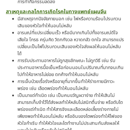
การทำกิจกรรมลดลง
สาเหตุและกลไกการเกิดโรคในทางแพทย์แผนจีน
มีสาเหตุจากปัจจัยภายนอก เช่น ไฟหรือความร้อนไปรบกวน
เสินของหัวใจทำให้นอนไม่หลับ
อารมณ์ที่แปรเปลี่ยนเร็ว หรือมีมากเกินไปทั้งอารมณ์ดีใจ
เสียใจ โกรธ ครุ่นคิด วิตกกังวล หวาดกลัว ตกใจ สามารถแปร
เปลี่ยนเป็นไฟไปรบกวนเสินของหัวใจส่งผลให้นอนไม่หลับ
ได้
การรับประทานอาหารไม่ถูกสุขลักษณะ ไม่ถูกวิธี เช่น รับ
ประทานอาหารมื้อเย็นหรือก่อนนอนในปริมาณที่มากจนเกิน
ไปทำให้อาหารไม่ย่อย ตกค้างทำให้นอนไม่หลับ
การเจ็บป่วยเรื้อรังหรืออายุที่มากขึ้นทำให้ร่างกายมีภาวะ
พร่อง เช่น เลือดพร่องทำให้นอนไม่หลับ
เป็นมาแต่กำเนิด เช่น เป็นคนขวัญผวาง่าย ทำให้เสินไม่
สามารถเก็บงำไว้ได้ส่งผลทำให้หลับไม่สนิทตื่นง่าย หรือตับไต
พร่องแต่กำเนิด ทำให้สารจิงและเลือดหล่อเลี้ยงร่างกายไม่
เพียงพอทำให้นอนไม่หลับ หรืออินของไตพร่องทำให้ไฟของ
หัวใจกำเริบ ทำให้หัวใจและไตทำงานไม่ประสานกันส่งผลให้