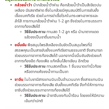
กล้วยน้ำว้า
นำกล้วยน้ำว้าห่าม คือกล้วยน้ำว้าเป็นสีเขียวปน
เหลือง มีรสชาติฝาด ซึ่งในกล้วยมีคุณสมบัติในการยับยั้ง
เชื้อแบคทีเรีย ช่วยในการฆ่าเชื้อโรคในกระเพาะอาหารและ
ลำไส้ การทานกล้วยน้ำว้าห่าม 1-2 ลูก จึงช่วยในการบรรเทา
อาการท้องเสียได้
วิธีรับประทาน
ทานสด 1-2 ลูก หรือ นำมาตากแดด
แล้วชงเป็นชาดื่มแทนน้ำ
ขมิ้นชัน
พืชสมุนไพรสีเหลืองเข้มจัดเป็นสมุนไพรที่มี
สรรพคุณเป็นสารยับยั้งแบคทีเรียตามธรรมชาติ จึงสามารถ
ช่วยบรรเทาอาการท้องเสียได้ นอกจากนี้ขมิ้นชันยังช่วยแก้
อาการท้องอืด ท้องเฟ้อ แก้คลื่นไส้อาเจียน อีกด้วย
วิธีรับประทาน
ทานสดครั้งละ 1 ชิ้นขนาดเท่านิ้วก้อย
หรือตากแห้งชงน้ำทานเป็นชา
ชาจีน
ในใบชามีสารแทนนินเป็นจำนวนมาก ซึ่งสารแทนนิน
ช่วยบรรเทาอาการท้องเสีย ยับยั้งแบคทีเรีย จึงทำให้การทาน
ชาจีนจึงช่วยบรรเทาอาการท้องเสียได้
วิธีรับประทาน
นำชาจีนชงกับน้ำร้อน โดยชงให้มีความ
เข้มกว่าปกติ