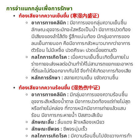
การจำแนกกลุ่มเพื่อการรักษา
ท้องเสียจากความเย็นชื้น (寒湿内盛证)
อาการทางคลินิก :
มีอาการของกลุ่มความเย็นชื้น
ลักษณะอุจจาระมักจะใสหรือเป็นน้ำ มีอาการปวดท้อง
มีเสียงของลำไส้ดัง รู้สึกแน่นท้อง มีกลุ่มอาการของ
ลมเย็นภายนอก คือมีอาการกลัวหนาวมากกว่าอาการ
ตัวร้อน ไม่มีเหงื่อ ปวดศีรษะ ปวดเมื่อยตามตัว
กลไกการเกิดโรค :
เมื่อความเย็นชื้นเกิดขึ้นภายใน
ร่างกายจะส่งผลต่อม้ามทำให้ไม่สามารถแยกแยะอาหาร
ที่ดีและไม่ดีออกจากกันได้ จึงทำให้เกิดอาการท้องเสีย
หลักการรักษา :
สลายความเย็น ขจัดความชื้น
ท้องเสียจากความร้อนชื้น (湿热伤中证)
อาการทางคลินิก :
มีกลุ่มอาการของความร้อนชื้น
อุจจาระสีเหลืองน้ำตาล มีอาการปวดท้องแต่ถ่ายไม่สุด
หรือถ่ายไม่คล่อง ที่ทวารหนักมีอาการถ่ายแล้วแสบ
ร้อน มีอาการกระหายน้ำ ปัสสาวะสีเข้ม
ลักษณะลิ้น :
ลิ้นแดง ฝ้าเหลืองเหนียว
ลักษณะชีพจร :
ชีพจรนุ่มเร็ว
กลไกการเกิดโรค :
มีความร้อนชื้นไปขัดขวางการทำ