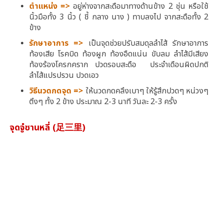
ตำแหน่ง =>
อยู่ห่างจากสะดือมาทางด้านข้าง 2 ชุ่น หรือใช้
นิ้วมือทั้ง 3 นิ้ว ( ชี้ กลาง นาง ) ทาบลงไป จากสะดือทั้ง 2
ข้าง
รักษาอาการ =>
เป็นจุดช่วยปรับสมดุลลำไส้ รักษาอาการ
ท้องเสีย โรคบิด ท้องผูก
ท้องอืดแน่น ขับลม ลำไส้มีเสียง
ท้องร้องโครกคราก ปวดรอบสะดือ ประจำเดือนผิดปกติ
ลำไส้แปรปรวน ปวดเอว
วิธีนวดกดจุด =>
ให้นวดกดคลึงเบาๆ ให้รู้สึกปวดๆ หน่วงๆ
ตึงๆ ทั้ง 2 ข้าง ประมาณ 2-3 นาที วันละ 2-3 ครั้ง
จุดจู๋ซานหลี่ (足三里)