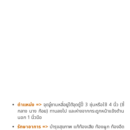
ตำแหน่ง =>
จุดจู๋ซานหลี่อยู่ใต้จุดตู๋ปี๋ 3 ชุ่นหรือใช้ 4 นิ้ว (ชี้
กลาง นาง ก้อย) ทาบลงไป และห่างจากกระดูกหน้าแข้งด้าน
นอก 1 นิ้วมือ
รักษาอาการ =>
บำรุงสุขภาพ แก้
ท้องเสีย ท้องผูก
ท้องอืด