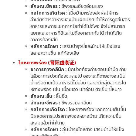
ลักษณะชีพจร :
ชีพจรละเอียดอ่อนแรง
กลไกการเกิดโรค :
เมื่อม้ามพร่องส่งผลให้การ
ลำเลียงสารอาหารของม้ามผิดปกติ ทำให้การดูดซึมสาร
อาหารและการแยกกากใยทำได้ไม่ดีพอ จึงไม่สามารถ
แยกแยะอาหารที่ดีและไม่ดีออกจากกันได้ ทำให้เกิด
อาการท้องเสีย
หลักการรักษา :
เสริมบำรุงชี่และม้ามให้แข็งแรง
สลายความชื้น แก้ท้องเสีย
ไตหยางพร่อง (肾阳虚衰证)
อาการทางคลินิก :
มักปวดท้องถ่ายตอนเช้ามืด ถ่าย
แล้วอาการปวดท้องจะหายไป อุจจาระที่ถ่ายอาจจะเป็น
น้ำหรือถ่ายเป็นอาหารที่ไม่ย่อย และจะมีกลุ่มอาการไต
หยางพร่อง เช่น เมื่อยเอว เข่าอ่อน ตัวเย็น ขี้หนาว
ลักษณะลิ้น :
ลิ้นซีด
ลักษณะชีพจร :
ชีพจรจมละเอียด
กลไกการเกิดโรค :
ไตหยางพร่อง เกิดความเย็นชื้น
มีผลต่อการแปรสภาพของหยางม้าม เกิดความชื้น
สะสมแล้วทำให้ถ่าย
หลักการรักษา :
อุ่นบำรุงไตหยาง เสริมม้ามให้แข็ง