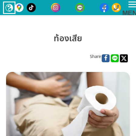
T
ME
n
ท้องเสีย
Share