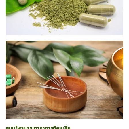
สมุนไพรบรรเทาอาการท้องเสีย