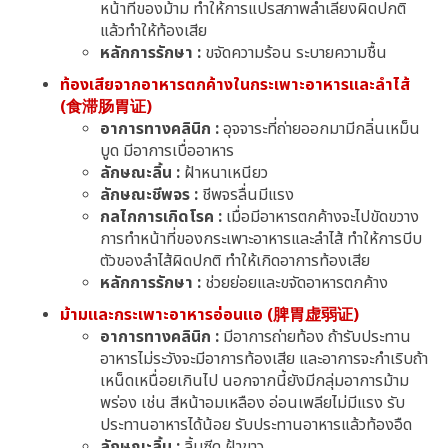
หน้าที่ของม้าม ทำให้การแปรสภาพลำเลียงผิดปกติ
แล้วทำให้ท้องเสีย
หลักการรักษา :
ขจัดความร้อน ระบายความชื้น
ท้องเสียจากอาหารตกค้างในกระเพาะอาหารและลำไส้
(食滞肠胃证)
อาการทางคลินิก :
อุจจาระที่ถ่ายออกมามีกลิ่นเหม็น
บูด มีอาการเบื่ออาหาร
ลักษณะลิ้น :
ฝ้าหนาเหนียว
ลักษณะชีพจร :
ชีพจรลื่นมีแรง
กลไกการเกิดโรค :
เมื่อมีอาหารตกค้างจะไปขัดขวาง
การทำหน้าที่ของกระเพาะอาหารและลำไส้ ทำให้การบีบ
ตัวของลำไส้ผิดปกติ ทำให้เกิดอาการท้องเสีย
หลักการรักษา :
ช่วยย่อยและขจัดอาหารตกค้าง
ม้ามและกระเพาะอาหารอ่อนแอ (脾胃虚弱证)
อาการทางคลินิก :
มีอาการถ่ายท้อง ถ้ารับประทาน
อาหารไม่ระวังจะมีอาการท้องเสีย และอาการจะกำเริบถ้า
เหน็ดเหนื่อยเกินไป นอกจากนี้ยังมีกลุ่มอาการม้าม
พร่อง เช่น สีหน้าอมเหลือง อ่อนเพลียไม่มีแรง รับ
ประทานอาหารได้น้อย รับประทานอาหารแล้วท้องอืด
ลักษณะลิ้น :
ลิ้นซีด ฝ้าขาว