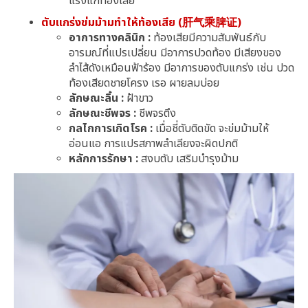
แรงแก้ท้องเสีย
ตับแกร่งข่มม้ามทำให้ท้องเสีย (肝气乘脾证)
อาการทางคลินิก :
ท้องเสียมีความสัมพันธ์กับ
อารมณ์ที่แปรเปลี่ยน มีอาการปวดท้อง มีเสียงของ
ลำไส้ดังเหมือนฟ้าร้อง มีอาการของตับแกร่ง เช่น ปวด
ท้องเสียดชายโครง เรอ ผายลมบ่อย
ลักษณะลิ้น :
ฝ้าขาว
ลักษณะชีพจร :
ชีพจรตึง
กลไกการเกิดโรค :
เมื่อชี่ตับติดขัด จะข่มม้ามให้
อ่อนแอ การแปรสภาพลำเลียงจะผิดปกติ
หลักการรักษา :
สงบตับ เสริมบำรุงม้าม