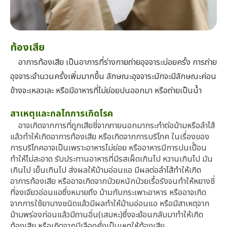
ท้องเสีย
อาการท้องเสีย เป็นอาการที่ร่างกายถ่ายอุจจาระบ่อยครั้ง การถ่าย
อุจจาระจำนวนครั้งเพิ่มมากขึ้น ลักษณะอุจจาระมักจะมีลักษณะค่อน
ข้างจะเหลวเละ หรือมีอาหารที่ไม่ย่อยปนออกมา หรือถ่ายเป็นน้ำ
สาเหตุและกลไกการเกิดโรค
อาจเกิดจากการที่ถูกเสียชี่จากภายนอกมากระทำต่อม้ามหรือลำไส้
แล้วทำให้เกิดอาการท้องเสีย หรือเกิดจากการบริโภค ในเรื่องของ
การบริโภคอาจเป็นเพราะอาหารไม่ย่อย หรืออาหารมีการปนเปื้อน
ทำให้ไม่สะอาด รับประทานอาหารที่มีรสเผ็ดเกินไป หวานเกินไป มัน
เกินไป เย็นเกินไป ส่งผลให้ม้ามอ่อนแอ มีผลต่อลำไส้ทำให้เกิด
อาการท้องเสีย หรืออาจเกิดจากป่วยหนักป่วยเรื้อรังจนทำให้หยางชี่
ที่จงเจียวอ่อนแอซึ่งหมายถึง ม้ามกับกระเพาะอาหาร หรืออาจเกิด
จากการใช้ยาบางชนิดแล้วมีผลทำให้ม้ามอ่อนแอ หรือมีสาเหตุจาก
ม้ามพร่องก่อนแล้วมีถานอิ่น(เสมหะ)ซึ่งจะย้อนกลับมาทำให้เกิด
ท้องเสีย หรือเกิดจากมีเลือดคั่งเป็นเหตุให้ท้องเสีย