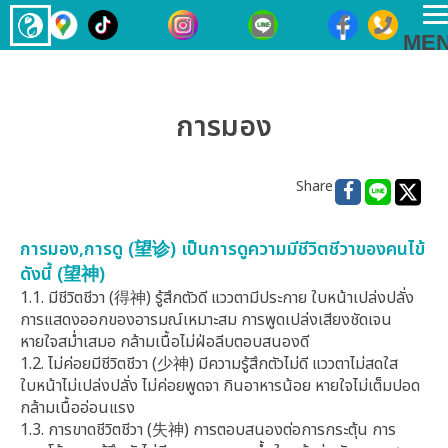
T
ME
n
การมอง
Share
การมอง,การดู (望诊) เป็นการดูความมีชีวิตชีวาของคนไข้
ดังนี้ (望神)
1.1. มีชีวิตชีวา (得神) รู้สึกตัวดี แววตามีประกาย ใบหน้าเปล่งปลั่ง 
การแสดงออกของอารมณ์เหมาะสม การพูดเปล่งเสียงชัดเจน 
หายใจสม่ำเสมอ กล้ามเนื้อไม่ฝ่อลีบตอบสนองดี

1.2. ไม่ค่อยมีชีวิตชีวา (少神) มีความรู้สึกตัวไม่ดี แววตาไม่สดใส 
ใบหน้าไม่เปล่งปลั่ง ไม่ค่อยพูดจา กินอาหารน้อย หายใจไม่เต็มปอด 
กล้ามเนื้ออ่อนแรง

1.3. การขาดชีวิตชีวา (失神) การตอบสนองต่อการกระตุ้น การ