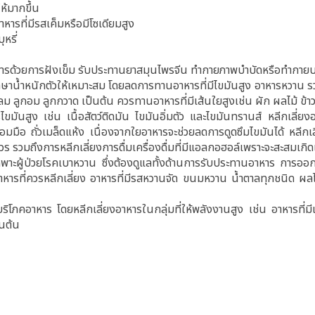
้มากขึ้น
รที่มีรสเค็มหรือมีโซเดียมสูง
หรี่
ารด้วยการฝังเข็ม รับประทานยาสมุนไพรจีน ทำกายภาพบำบัดหรือทำกา
ษาน้ำหนักตัวให้เหมาะสม โดยลดการทานอาหารที่มีไขมันสูง อาหารหวาน รวม
ดลม ลูกอม ลูกกวาด เป็นต้น ควรทานอาหารที่มีเส้นใยสูงเช่น ผัก ผลไม้ ข้
มันสูง เช่น เนื้อสัตว์ติดมัน ไขมันอิ่มตัว และไขมันทรานส์ หลีกเลี
้อมมือ ถั่วเมล็ดแห้ง เนื่องจากใยอาหารจะช่วยลดการดูดซึมไขมันได้ หลีก
 รวมถึงการหลีกเลี่ยงการดื่มเครื่องดื่มที่มีแอลกอฮอล์เพราะจะสะสมเกิด
าะผู้ป่วยโรคเบาหวาน ซึ่งต้องดูแลทั้งด้านการรับประทานอาหาร การออ
าหารที่ควรหลีกเลี่ยง อาหารที่มีรสหวานจัด ขนมหวาน น้ำตาลทุกชนิด ผล
ิโภคอาหาร โดยหลีกเลี่ยงอาหารในกลุ่มที่ให้พลังงานสูง เช่น อาหารที่ม
นต้น