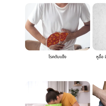
โรคตับแข็ง
หูอื้อ