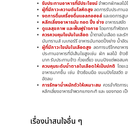
รับประทานอาหารที่มีประโยชน์
จำพวกผักผลไม้ให
ผู้ที่มีภาวะความดันโลหิตสูง
ลดการรับประทานอาหา
งดกา
รดื่มเครื่องดื่มแอลกอฮอล์
และงดการสูบบุ
หลีกเลี่ยงอาหารมัน ทอด ปิ้ง ย่าง
อาหารรสจัด
ดูแลสุขภาพ และฟื้นฟูร่างกาย
โดยการทำหัตถก
ควรควบคุมไขมันในเลือด
น้ำตาลในเลือด และรัก
มันทรานส์ เบเกอร์รี อาหารมันทอดปิ้งย่าง น้ำอั
ผู้ที่มีภาวะไขมันในเลือดสูง
ลดการบริโภคอาหารไข
ประทานอาหารที่มีเส้นใยสูงเช่น ผัก ผลไม้ ข้าวซ
มาก รับประทานข้าว ก๋วยเตี๋ยว ขนมปังแต่พอสมควร
ควบคุมระดับน้ำตาลในเลือดให้เป็นปกติ
โดยเฉพ
อาหารมากขึ้น เช่น ข้าวซ้อมมือ ขนมปังโฮลวีต อ
อัดลม
การรักษาน้ำหนักตัวให้เหมาะสม
ควรจำกัดการบร
หลีกเลี่ยงอาหารจำพวกแกงกะทิ และ ของทอด เป็
เรื่องน่าสนใจอื่น ๆ