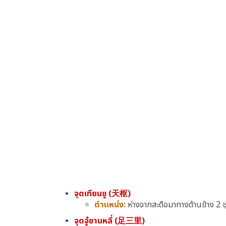
จุดเทียนซู (天枢)
ตำแหน่ง:
ห่างจากสะดือมาทางด้านข้าง 2 ชุ
จุดจู๋ซานหลี่ (足三里)