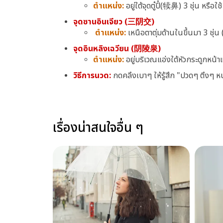
ตำแหน่ง:
อยู่ใต้จุดตู๋ปี๋(犊鼻) 3 ชุ่น หรือ
จุดซานอินเจียว (三阴交)
ตำแหน่ง:
เหนือตาตุ่มด้านในขึ้นมา 3 ชุ่น
จุดอินหลิงเฉวียน (阴陵泉)
ตำแหน่ง:
อยู่บริเวณแอ่งใต้หัวกระดูกหน้
วิธีการนวด:
กดคลึงเบาๆ ให้รู้สึก "ปวดๆ ตึงๆ ห
เรื่องน่าสนใจอื่น ๆ