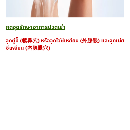
กดจุดรักษาอาการปวดเข่า
จุดตู๋ปี๋ (犊鼻穴) หรือจุดไว่ซีเหยียน (外膝眼) และจุดเน่ย
ซี
เหยียน (
内膝眼穴
)