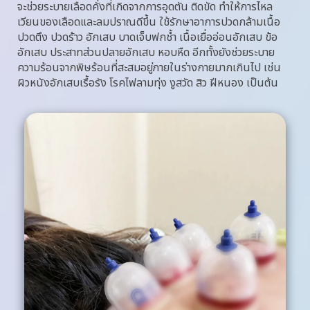
จะช่วยระบายเลือดคั่งที่เกิดจากการอุดตัน ติดขัด ทำให้การไหล
เวียนของเลือดและลมปราณดีขึ้น ใช้รักษาอาการปวดกล้ามเนื้อ 
ปวดตึง ปวดร้าว อักเสบ บาดเจ็บฟกช้ำ เนื้อเยื่ออ่อนอักเสบ ข้อ
อักเสบ ประสาทส่วนปลายอักเสบ หอบหืด อีกทั้งยังช่วยระบาย
ความร้อนจากพิษร้อนที่สะสมอยู่ภายในร่างกายมากเกินไป เช่น 
ผิวหนังอักเสบเรื้อรัง โรคไฟลามทุ่ง งูสวัด สิว ฝีหนอง เป็นต้น