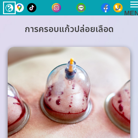
T
ME
n
การครอบแก้วปล่อยเลือด