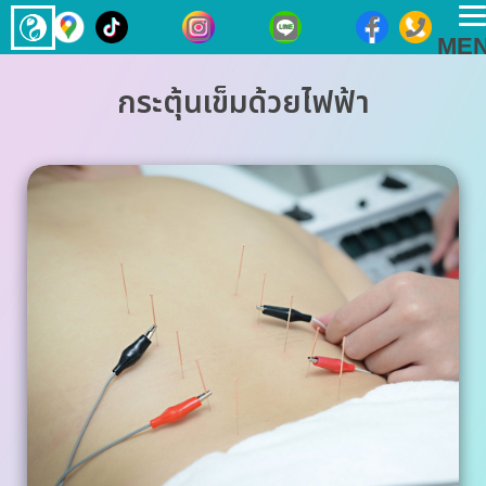
T
ME
n
กระตุ้นเข็มด้วยไฟฟ้า